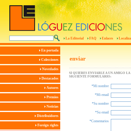
La Editorial
FAQ
Enlaces
Localiza
En portada
enviar
Colecciones
Novedades
SI QUIERES ENVIARLE A UN AMIGO L
SIGUIENTE FORMULARIO:
Destacados
*Mi nombre
Autores
*Mi email
Premios
*Su nombre
Noticias
*Su email
Distribuidores
*Comentarios
Foreign rights