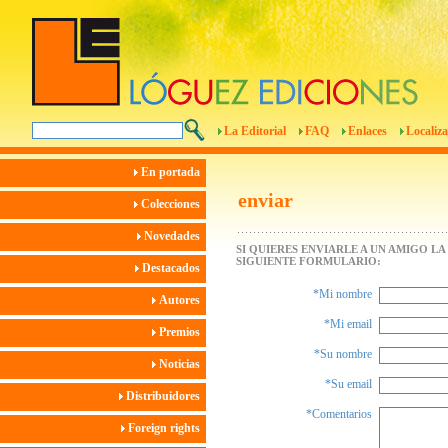
La Editorial
FAQ
Enlaces
Localiza
En portada
enviar
Colecciones
Novedades
SI QUIERES ENVIARLE A UN AMIGO L
SIGUIENTE FORMULARIO:
Destacados
*Mi nombre
Autores
*Mi email
Premios
*Su nombre
Noticias
*Su email
Distribuidores
*Comentarios
Foreign rights