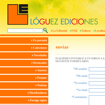
La Editorial
FAQ
Enlaces
Localiza
En portada
enviar
Colecciones
Novedades
SI QUIERES ENVIARLE A UN AMIGO L
SIGUIENTE FORMULARIO:
Destacados
*Mi nombre
Autores
*Mi email
Premios
*Su nombre
Noticias
*Su email
Distribuidores
*Comentarios
Foreign rights