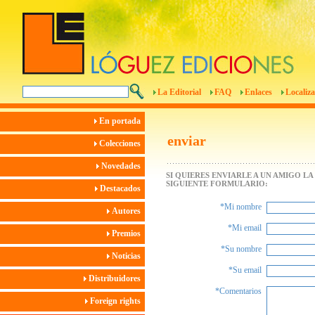
La Editorial
FAQ
Enlaces
Localiza
En portada
enviar
Colecciones
Novedades
SI QUIERES ENVIARLE A UN AMIGO L
SIGUIENTE FORMULARIO:
Destacados
*Mi nombre
Autores
*Mi email
Premios
*Su nombre
Noticias
*Su email
Distribuidores
*Comentarios
Foreign rights