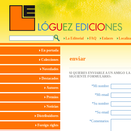
La Editorial
FAQ
Enlaces
Localiza
En portada
enviar
Colecciones
Novedades
SI QUIERES ENVIARLE A UN AMIGO L
SIGUIENTE FORMULARIO:
Destacados
*Mi nombre
Autores
*Mi email
Premios
*Su nombre
Noticias
*Su email
Distribuidores
*Comentarios
Foreign rights