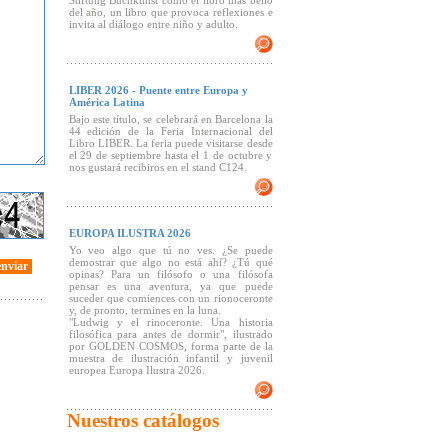
Stiftung Buchkunst como el libro más bello
del año, un libro que provoca reflexiones e
invita al diálogo entre niño y adulto.
LIBER 2026 - Puente entre Europa y
América Latina
Bajo este título, se celebrará en Barcelona la
44 edición de la Feria Internacional del
Libro LIBER. La feria puede visitarse desde
el 29 de septiembre hasta el 1 de octubre y
nos gustará recibiros en el stand C124.
EUROPA ILUSTRA 2026
Yo veo algo que tú no ves. ¿Se puede
demostrar que algo no está ahí? ¿Tú qué
enviar
opinas? Para un filósofo o una filósofa
pensar es una aventura, ya que puede
suceder que comiences con un rionoceronte
y, de pronto, termines en la luna.
"Ludwig y el rinoceronte. Una historia
filosófica para antes de dormir", ilustrado
por GOLDEN COSMOS, forma parte de la
muestra de ilustración infantil y juvenil
europea Europa Ilustra 2026.
Nuestros catálogos