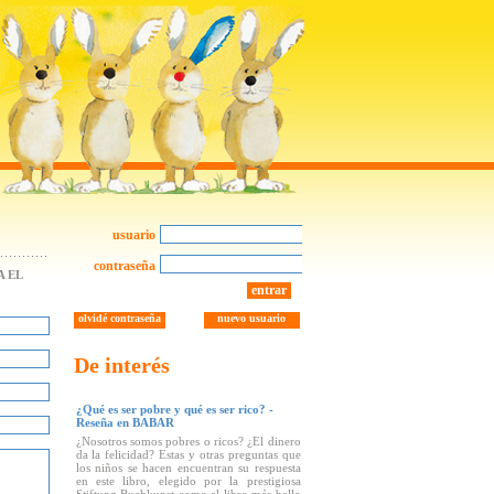
usuario
contraseña
 EL
entrar
olvidé contraseña
nuevo usuario
De interés
¿Qué es ser pobre y qué es ser rico? -
Reseña en BABAR
¿Nosotros somos pobres o ricos? ¿El dinero
da la felicidad? Estas y otras preguntas que
los niños se hacen encuentran su respuesta
en este libro, elegido por la prestigiosa