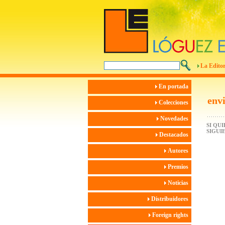
La Editor
En portada
env
Colecciones
Novedades
SI QU
SIGUI
Destacados
Autores
Premios
Noticias
Distribuidores
Foreign rights