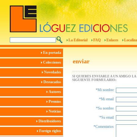
La Editorial
FAQ
Enlaces
Localiza
En portada
enviar
Colecciones
Novedades
SI QUIERES ENVIARLE A UN AMIGO L
SIGUIENTE FORMULARIO:
Destacados
*Mi nombre
Autores
*Mi email
Premios
*Su nombre
Noticias
*Su email
Distribuidores
*Comentarios
Foreign rights