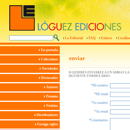
La Editorial
FAQ
Enlaces
Localiza
En portada
enviar
Colecciones
Novedades
SI QUIERES ENVIARLE A UN AMIGO L
SIGUIENTE FORMULARIO:
Destacados
*Mi nombre
Autores
*Mi email
Premios
*Su nombre
Noticias
*Su email
Distribuidores
*Comentarios
Foreign rights