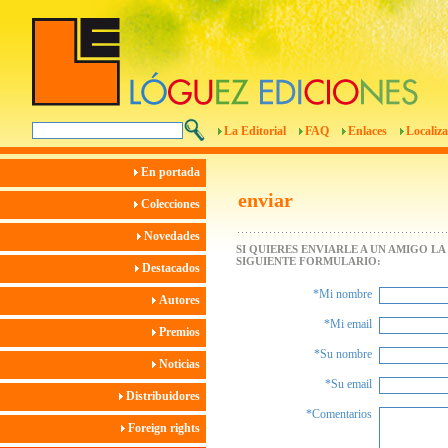
La Editorial
FAQ
Enlaces
Localiza
En portada
enviar
Colecciones
Novedades
SI QUIERES ENVIARLE A UN AMIGO L
SIGUIENTE FORMULARIO:
Destacados
*Mi nombre
Autores
*Mi email
Premios
*Su nombre
Noticias
*Su email
Distribuidores
*Comentarios
Foreign rights