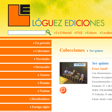
La Editorial
FAQ
Enlaces
Localiza
En portada
Colecciones
Ser quinto
Colecciones
Novedades
Ser quinto
Destacados
Ernst Jandl
Con ilustraciones
Autores
Número de páginas
Encuadernación: c
Premios
Formato: 27 x 20,
ISBN: 978-84-8980
Noticias
Nº Edición: 4ª edi
Distribuidores
Edad: desde 3 añ
Foreign rights