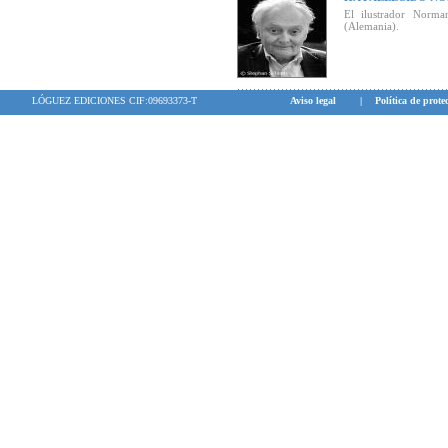
El ilustrador Norm
(Alemania).
LÓGUEZ EDICIONES CIF:09693373-T
Aviso legal
|
Política de prote