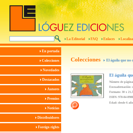
La Editorial
FAQ
Enlaces
Localiza
En portada
Colecciones
El águila que no 
Colecciones
Novedades
El águila qu
Destacados
Número de páginas
Encuadernación: c
Autores
Formato: 30 x 21,
ISBN: 978-84-8980
Premios
Edad: desde 6 añ
Noticias
Distribuidores
Foreign rights