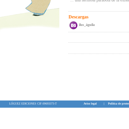
"... una hermosa parábola de la exis
Descargas
ilus_águila
LÓGUEZ EDICIONES CIF:09693373-T
Aviso legal
|
Política de prote