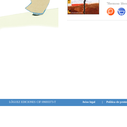
"Hermoso libro
poetas en leng
sobre la poesía 
También el voc
mejor toda la r
Infantil y Juven
LÓGUEZ EDICIONES CIF:09693373-T
Aviso legal
|
Política de prote