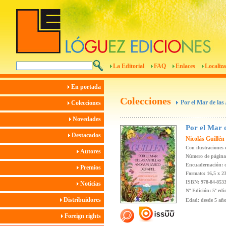
La Editorial
FAQ
Enlaces
Localiza
En portada
Colecciones
Por el Mar de las
Colecciones
Novedades
Por el Mar d
Destacados
Nicolás Guillén
Con ilustraciones
Autores
Número de páginas
Encuadernación: c
Premios
Formato: 16,5 x 2
ISBN: 978-84-8533
Noticias
Nº Edición: 5ª edi
Distribuidores
Edad: desde 5 añ
Foreign rights