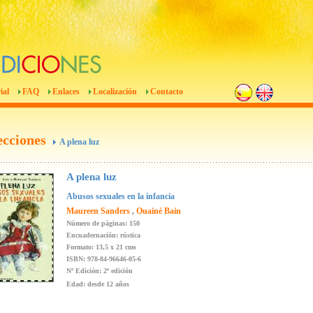
ial
FAQ
Enlaces
Localización
Contacto
ecciones
A plena luz
A plena luz
Abusos sexuales en la infancia
Maureen Sanders
,
Ouainé Bain
Número de páginas: 150
Encuadernación: rústica
Formato: 13,5 x 21 cms
ISBN: 978-84-96646-05-6
Nº Edición: 2ª edición
Edad: desde 12 años