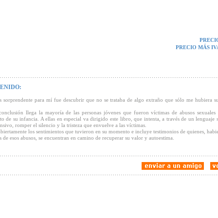
PRECI
PRECIO MÁS IV
ENIDO:
 sorprendente para mí fue descubrir que no se trataba de algo extraño que sólo me hubiera s
conclusión llega la mayoría de las personas jóvenes que fueron víctimas de abusos sexuales
 de su infancia. A ellas en especial va dirigido este libro, que intenta, a través de un lenguaje 
sivo, romper el silencio y la tristeza que envuelve a las víctimas.
abiertamente los sentimientos que tuvieron en su momento e incluye testimonios de quienes, habi
s de esos abusos, se encuentran en camino de recuperar su valor y autoestima.