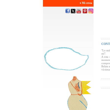
Mi cesta
CONT
"Lo más
mí".
A esta 
momento
compren
Relata 
víctima