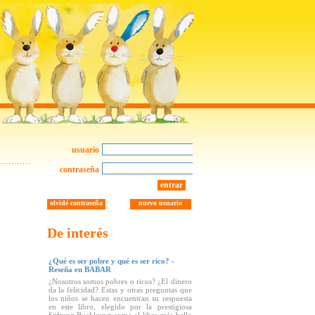
usuario
contraseña
entrar
olvidé contraseña
nuevo usuario
De interés
¿Qué es ser pobre y qué es ser rico? -
Reseña en BABAR
¿Nosotros somos pobres o ricos? ¿El dinero
da la felicidad? Estas y otras preguntas que
los niños se hacen encuentran su respuesta
en este libro, elegido por la prestigiosa