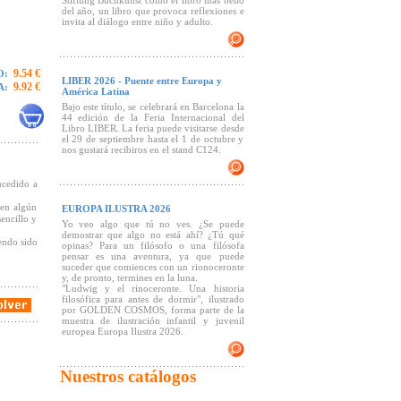
Stiftung Buchkunst como el libro más bello
del año, un libro que provoca reflexiones e
invita al diálogo entre niño y adulto.
9.54 €
O:
LIBER 2026 - Puente entre Europa y
9.92 €
A:
América Latina
Bajo este título, se celebrará en Barcelona la
44 edición de la Feria Internacional del
Libro LIBER. La feria puede visitarse desde
el 29 de septiembre hasta el 1 de octubre y
nos gustará recibiros en el stand C124.
ucedido a
 en algún
EUROPA ILUSTRA 2026
sencillo y
Yo veo algo que tú no ves. ¿Se puede
demostrar que algo no está ahí? ¿Tú qué
endo sido
opinas? Para un filósofo o una filósofa
pensar es una aventura, ya que puede
suceder que comiences con un rionoceronte
y, de pronto, termines en la luna.
"Ludwig y el rinoceronte. Una historia
filosófica para antes de dormir", ilustrado
por GOLDEN COSMOS, forma parte de la
muestra de ilustración infantil y juvenil
europea Europa Ilustra 2026.
Nuestros catálogos