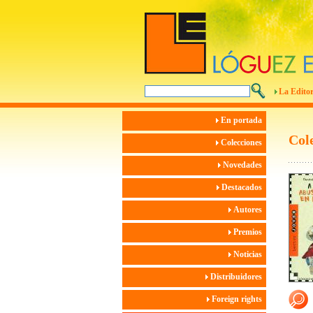
La Editor
En portada
Col
Colecciones
Novedades
Destacados
Autores
Premios
Noticias
Distribuidores
Foreign rights