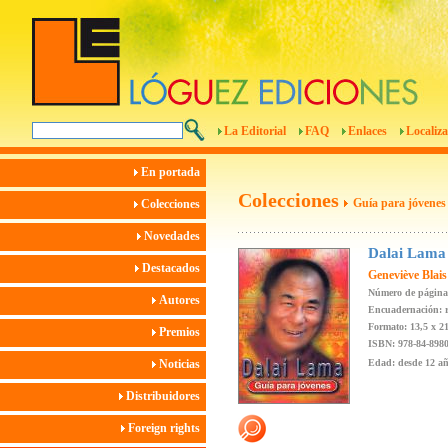
La Editorial
FAQ
Enlaces
Localiza
En portada
Colecciones
Guía para jóvenes
Colecciones
Novedades
Dalai Lama
Destacados
Geneviève Blais
Número de página
Autores
Encuadernación: r
Formato: 13,5 x 2
Premios
ISBN: 978-84-8980
Noticias
Edad: desde 12 a
Distribuidores
Foreign rights