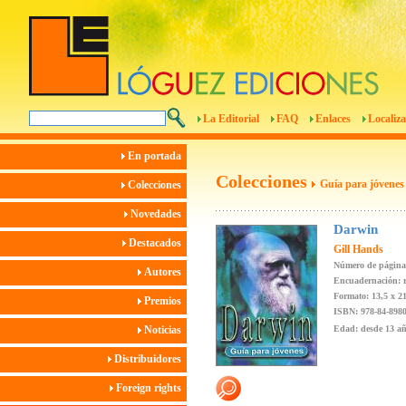
La Editorial
FAQ
Enlaces
Localiza
En portada
Colecciones
Guía para jóvenes
Colecciones
Novedades
Darwin
Destacados
Gill Hands
Número de página
Autores
Encuadernación: r
Formato: 13,5 x 2
Premios
ISBN: 978-84-8980
Noticias
Edad: desde 13 a
Distribuidores
Foreign rights