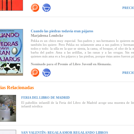
"Lembcke desliza suavemente su pluma para escribir sin brusquedades, c
equilibrio, esta novela de crecimiento, de búsqueda de la propia iden
PRECI
aceptación de la lucha entre el bien y el mal... Una novela juvenil con
con esmero que permitirá a muchos adolescentes identificarse con una pr
rebosante de naturalidad y verismo"
(Canal Lector).
Cuando las piedras todavía eran pájaros
Marjaleena Lembcke
Pekka es un chico muy especial. Sus padres y sus hermanos lo quieren 
también los quiere. Pero Pekka no solamente ama a sus padres y herman
todos y todo: la silla en la que se sienta, la cama, el bosque, el olor de la
barba del padre. Ama a las ardillas, a las ranas y a las orugas. Sin 
quienes más ama es a los pájaros y las piedras, porque éstas antes fueron pá
Nominado para el Premio al Libro Juvenil en Alemania.
"...Pekka es un niño mágico que transforma el dolor en alegría de 
PRECI
melancolía en sueños...
En
Cuando las piedras todavía eran pájaros
se evoca la inocencia y la m
niñez de la mano de un niño diferente que no sabe
cómo es cuand
ias Relacionadas
inteligente
, ni le preocupa. Pero sí sabe qué es amar, porque es el
ca
mundo en amar a la gente
. Quizá sólo baste esto para transformar a este l
texto valioso y fuera de lo común" (Marcela Carranza en
Imaginaria).
FERIA DEL LIBRO DE MADRID
El pabellón infantill de la Feria del Libro de Madrid acoge una muestra de lit
infantil nórdica
SAN VALENTÍN: REGALA AMOR REGALANDO LIBROS