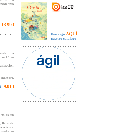
l momento
13.99 €
:
AQUÍ
Descarga
nuestro catalogo
cando una
 marchó su
banización
se enamora.
orilla del
radamente
9.01 €
O:
leta es un
, lleno de
 o triste.
 prueba su