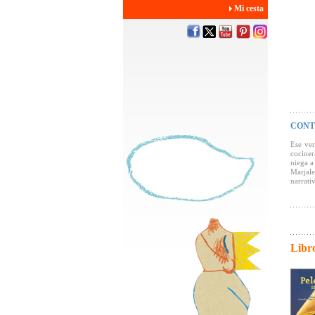
Mi cesta
CONT
Ese ve
cociner
niega a
Marjal
narrati
Libr