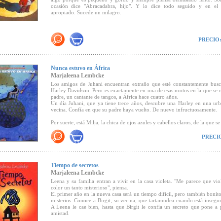
ocasión dice "Abracadabra, hijo". Y lo dice todo seguido y en e
apropiado. Sucede un milagro.
PRECIO
Nunca estuvo en África
Marjaleena Lembcke
Los amigos de Juhani encuentran extraño que esté constantemente bus
Harley Davidson. Pero es exactamente en una de esas motos en la que se
padre, un cantante de tangos, a África hace cuatro años.
Un día Juhani, que ya tiene trece años, descubre una Harley en una ur
vecina. Confía en que su padre haya vuelto. De nuevo infructuosamente.
Por suerte, está Milja, la chica de ojos azules y cabellos claros, de la que 
Con ella pasará unas vacaciones de verano en la casa de sus abuelos, a la 
lago. Cuando la imagen de su padre comienza a palidecer, cobra inespe
PRECI
vida.
Tiempo de secretos
Marjaleena Lembcke
Leena y su familia entran a vivir en la casa violeta. "Me parece que vio
color un tanto misterioso", piensa.
El primer año en la nueva casa será un tiempo difícil, pero también bonito
misterios. Conoce a Birgit, su vecina, que tartamudea cuando está insegura
A Leena le cae bien, hasta que Birgit le confía un secreto que pone a
amistad.