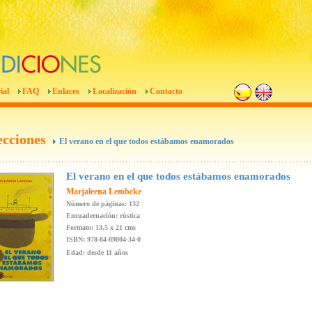
ial
FAQ
Enlaces
Localización
Contacto
ecciones
El verano en el que todos estábamos enamorados
El verano en el que todos estábamos enamorados
Marjaleena Lembcke
Número de páginas: 132
Encuadernación: rústica
Formato: 13,5 x 21 cms
ISBN: 978-84-89804-34-0
Edad: desde 11 años