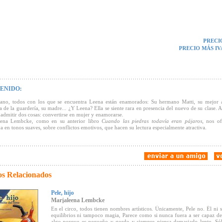
PRECI
PRECIO MÁS IV
ENIDO:
rano, todos con los que se encuentra Leena están enamorados: Su hermano Matti, su mejor 
a de la guardería, su madre... ¿Y Leena? Ella se siente rara en presencia del nuevo de su clase. 
 admitir dos cosas: convertirse en mujer y enamorarse.
eena Lembcke, como en su anterior libro
Cuando las piedras todavía eran pájaros
, nos o
va en tonos suaves, sobre conflictos emotivos, que hacen su lectura especialmente atractiva.
os Relacionados
Pele, hijo
Marjaleena Lembcke
En el circo, todos tienen nombres artísticos. Únicamente, Pele no. Él ni 
equilibrios ni tampoco magia, Parece como si nunca fuera a ser capaz d
algo porque es pequeño y gordo y siempre piensa demasiado lento. Só