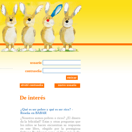
usuario
contraseña
entrar
olvidé contraseña
nuevo usuario
De interés
¿Qué es ser pobre y qué es ser rico? -
Reseña en BABAR
¿Nosotros somos pobres o ricos? ¿El dinero
da la felicidad? Estas y otras preguntas que
los niños se hacen encuentran su respuesta
en este libro, elegido por la prestigiosa