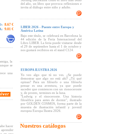
Stiftung Buchkunst como el libro más bello
del año, un libro que provoca reflexiones e
invita al diálogo entre niño y adulto.
8.67 €
O:
LIBER 2026 - Puente entre Europa y
9.01 €
A:
América Latina
Bajo este título, se celebrará en Barcelona la
44 edición de la Feria Internacional del
Libro LIBER. La feria puede visitarse desde
el 29 de septiembre hasta el 1 de octubre y
nos gustará recibiros en el stand C124.
amiga, la
Aunque se
EUROPA ILUSTRA 2026
frece una
Yo veo algo que tú no ves. ¿Se puede
demostrar que algo no está ahí? ¿Tú qué
opinas? Para un filósofo o una filósofa
pensar es una aventura, ya que puede
suceder que comiences con un rionoceronte
y, de pronto, termines en la luna.
"Ludwig y el rinoceronte. Una historia
filosófica para antes de dormir", ilustrado
por GOLDEN COSMOS, forma parte de la
muestra de ilustración infantil y juvenil
europea Europa Ilustra 2026.
Nuestros catálogos
sabe hacer
e aprender
lo en una