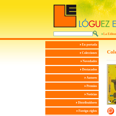
La Editor
En portada
Col
Colecciones
Novedades
Destacados
Autores
Premios
Noticias
Distribuidores
Foreign rights