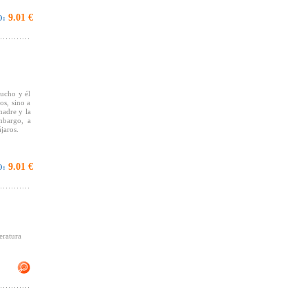
on un gran
tidad, de
9.01 €
O:
feccionada
otagonista
mucho y él
os, sino a
 madre y la
embargo, a
jaros.
vivir, la
9.01 €
O:
agia de la
o uno es
mpeón del
ibro en un
eratura