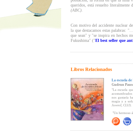
población, la forma en que la niña v
queridos, está resuelto literalmente
(ABC).
Con motivo del accidente nuclear de 
la que destacamos estas palabras: "..
que sean" y "se inspira en hechos 
Fukushima" ("
El best seller que a
Libros Relacionados
La escuela de 
Gudrun Paus
"La escuela qu
acostumbrados 
nos gustaría h
magia y a soña
Juvenil, CLIJ).
"Un hermoso á
"... Un álbum
profesional o f
Elefantes).