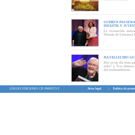
GUDRUN PAUSEWAN
INFANTIL Y JUVEN
La reconocida autor
Alemán de Literatura 
HA FALLECIDO G
Hoy es un día triste p
nube" o "Los últimos 
del medioambiente.
LÓGUEZ EDICIONES CIF:09693373-T
Aviso legal
|
Política de prote