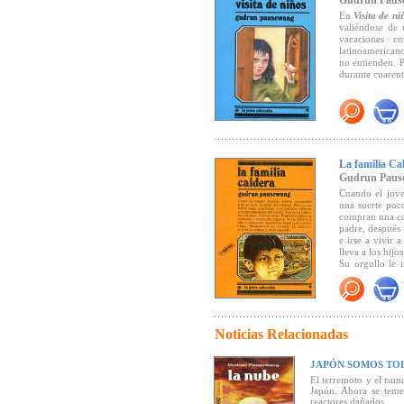
Gudrun Paus
En
Visita de ni
valiéndose de
vacaciones c
latinoamericano
no entienden. P
durante cuarent
En ese breve es
niña mendiga pa
propias miseri
pobreza en el
indiscriminada
niños mendigos
La familia Ca
Gudrun Paus
Una novela juve
Cuando el jove
"Cruda crítica s
una suerte poc
el racismo, el
compran una cas
que llega a un 
padre, después 
miseria humana
e irse a vivir 
percibe el trág
lleva a los hij
y Juvenil, CLIJ)
Su orgullo le 
mendicidad. De
Noticias Relacionadas
JAPÓN SOMOS TO
El terremoto y el tsu
Japón. Ahora se teme
reactores dañados