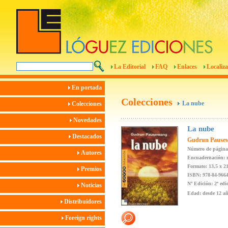
La Editorial
FAQ
Enlaces
Localiza
En portada
Colecciones
La nube
Colecciones
Novedades
La nube
Destacados
Gudrun Pause
Número de página
Autores
Encuadernación: r
Formato: 13,5 x 2
Premios
ISBN: 978-84-9664
Nº Edición: 2ª edi
Noticias
Edad: desde 12 a
Distribuidores
Foreign rights