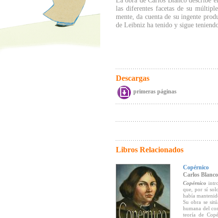
La obra de Carlos Blanco describe el
las diferentes facetas de su múltipl
mente, da cuenta de su ingente produ
de Leibniz ha tenido y sigue teniendo
Descargas
primeras páginas
Libros Relacionados
Copérnico
Carlos Blanco
Copérnico
intr
que, por sí so
había mantenid
Su obra se sit
humana del con
teoría de Copé