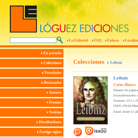
La Editorial
FAQ
Enlaces
Localiza
En portada
Colecciones
Leibniz
Colecciones
Novedades
Leibniz
Destacados
Carlos Blanco
Número de página
Autores
Encuadernación: r
Formato: 13,5 x 2
Premios
ISBN: 978-84-9664
Noticias
Edad: desde 12 a
Distribuidores
Foreign rights