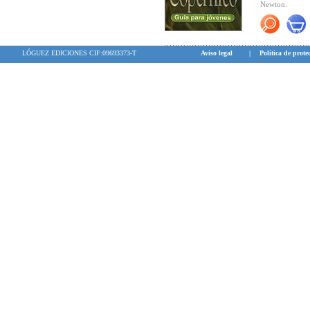
Newton.
No es, por tan
poderosa como 
Carlos Blanco d
indaga en su pe
LÓGUEZ EDICIONES CIF:09693373-T
Aviso legal
|
Política de prote
para la cienci
influencia que
días.