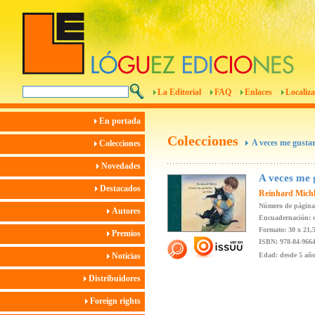
La Editorial
FAQ
Enlaces
Localiza
En portada
Colecciones
A veces me gusta
Colecciones
Novedades
A veces me 
Destacados
Reinhard Mich
Número de página
Autores
Encuadernación: c
Formato: 30 x 21,
Premios
ISBN: 978-84-9664
Noticias
Edad: desde 5 añ
Distribuidores
Foreign rights