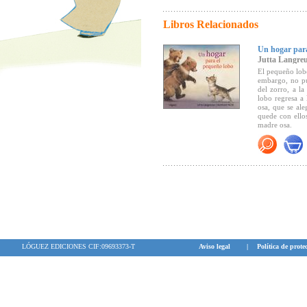
Libros Relacionados
Un hogar para
Jutta Langreu
El pequeño lobo
embargo, no pu
del zorro, a la
lobo regresa a
osa, que se al
quede con ello
madre osa.
Un álbum ilust
LÓGUEZ EDICIONES CIF:09693373-T
Aviso legal
|
Política de prote