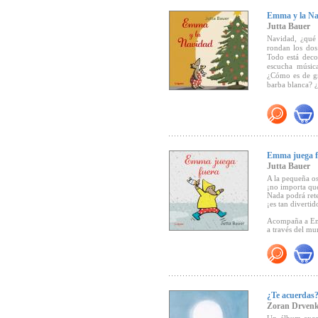
"Con su trazo d
Emma y la Na
que se inicia 
desarrollo. Po
Jutta Bauer
enfrenta a nu
Navidad, ¿qué
desconocidos, 
rondan los dos
Pero
El mensaj
Todo está deco
parece enviar a
escucha música
y más tarde p
¿Cómo es de gr
pequeña joya d
barba blanca? 
"El mensajero d
momentos inolvi
Tenemos ante n
que él va dánd
Emma, la pequeñ
viaje él ya no
hermoso result
pequeñas accion
Emma juega f
delicioso que o
Jutta Bauer
A la pequeña o
¡no importa que
Nada podrá rete
"... una singu
¡es tan divertido
necesidad de las
Acompaña a Em
Con lápices d
a través del m
acogedoramente
una línea prec
nada falta en s
texto elemental
¿Te acuerdas
Zoran Drven