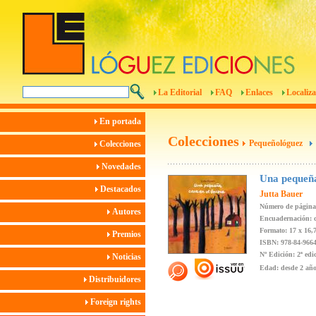
La Editorial
FAQ
Enlaces
Localiza
En portada
Colecciones
Pequeñológuez
Colecciones
Novedades
Una pequeña
Destacados
Jutta Bauer
Número de página
Autores
Encuadernación: 
Formato: 17 x 16,
Premios
ISBN: 978-84-9664
Nº Edición: 2ª edi
Noticias
Edad: desde 2 añ
Distribuidores
Foreign rights