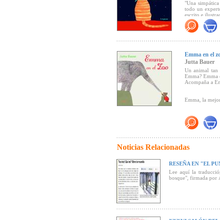
"Una simpática
todo un expert
escrito e ilustr
Haz clic aquí p
Emma en el z
Jutta Bauer
Un animal tan
Emma? Emma est
Acompaña a Emm
Emma, la mejor
Haz clic aquí p
Noticias Relacionadas
RESEÑA EN "EL PU
Lee aquí la traducció
bosque", firmada por 