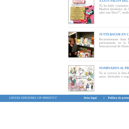
XXXVI SALÓN DEL 
Ya ha dado comienzo e
Madrid alrededor de l
sabe este libro?", ten
JUTTA BAUER EN 
Recientemente Jutta 
participando en la 
Internacional de Ilust
NOMINADOS AL PR
Ya se conoce la list
autor, ilustrador u org
LÓGUEZ EDICIONES CIF:09693373-T
Aviso legal
|
Política de prote