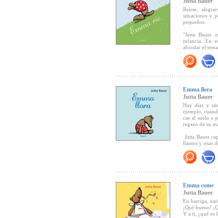
Jutta Bauer
Reírse, alegra
situaciones y 
pequeños.
"Jutta Bauer 
"
Madrechillon
infancia...En 
presentación" (
abordar el tema 
la risa es el e
"
Madrechillon
iniciarse en l
Emma llora
acierto, bellez
Jutta Bauer
humana y nuestr
Hay días y si
ejemplo, cuando
cae al suelo o
regazo de su m
ALGUNOS DE 
Jutta Bauer cap
llantos y risas 
- Eule des Mon
"...Un libro de
Jugend & Liter
crecer, que va
- Premio Austr
Emma come
- Premio Alemá
Jutta Bauer
En barriga, nar
- Seleccionado
¡Qué bueno! ¡Q
2001, álbum il.
Y a ti, ¿qué es 