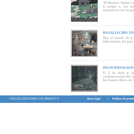
"El Hombre Niebla" es
lo acogió y, con mot
experiencia con las gen
HA FALLECIDO T
Hoy el mundo de la L
fallecimiento del gran
DÍA INTERNACIONA
El 2 de abril se ce
conmemoración del na
los buenos libros de 
jóvenes
LÓGUEZ EDICIONES CIF:09693373-T
Aviso legal
|
Política de prote