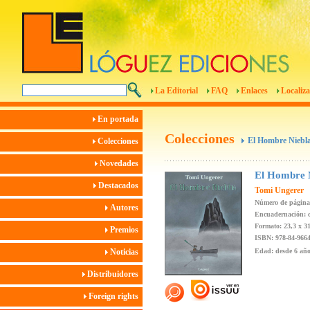
La Editorial
FAQ
Enlaces
Localiza
En portada
Colecciones
El Hombre Niebl
Colecciones
Novedades
El Hombre 
Destacados
Tomi Ungerer
Número de página
Autores
Encuadernación: c
Formato: 23,3 x 3
Premios
ISBN: 978-84-9664
Noticias
Edad: desde 6 añ
Distribuidores
Foreign rights