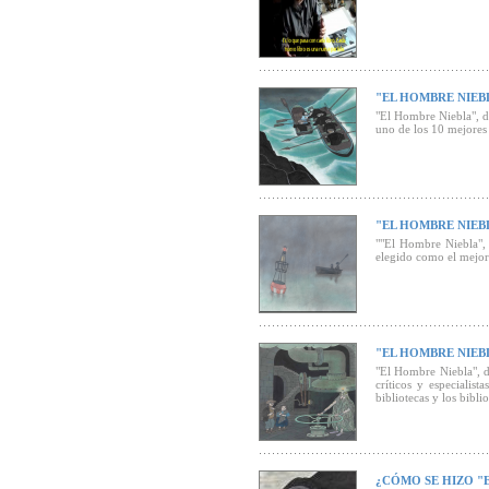
"EL HOMBRE NIEB
"El Hombre Niebla", 
uno de los 10 mejores 
"EL HOMBRE NIEB
""El Hombre Niebla", 
elegido como el mejor 
"EL HOMBRE NIEB
"El Hombre Niebla", 
críticos y especialist
bibliotecas y los bibli
¿CÓMO SE HIZO "