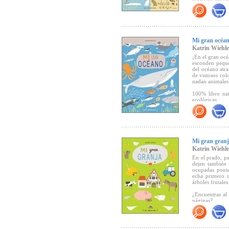
"En cada momen
detalles y div
nueva propues
Katrin Wiehle"
Mi gran océa
Katrin Wiehle
¡En el gran océ
esconden peque
del océano atra
de vistosos col
nadan animales
100% libro nat
ecológicas.
"El álbum pone
tiempo que se 
conocer y amar
elegancia y limp
Mi gran gran
Katrin Wiehle
En el prado, pa
dejen también 
ocupadas ponie
echa primero u
árboles frutales
¿Encuentras al
páginas?
100% libro natu
ecológicas.