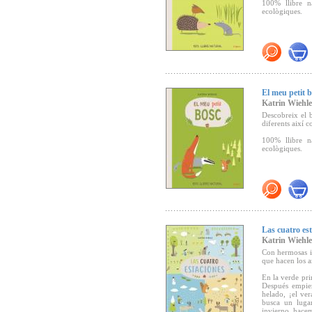
100% llibre n
ecològiques.
El meu petit 
Katrin Wiehle
Descobreix el b
diferents així c
100% llibre n
ecològiques.
Las cuatro es
Katrin Wiehle
Con hermosas il
que hacen los a
En la verde pri
Después empiez
helado, ¡el ver
busca un lugar
invierno, hacem