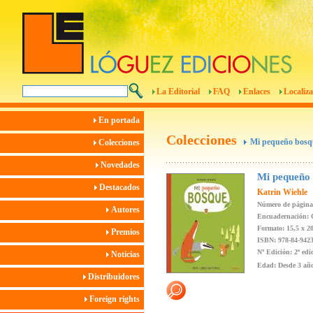
La Editorial
FAQ
Enlaces
Localiza
En portada
Colecciones
Mi pequeño bosq
Colecciones
Novedades
Mi pequeño
Destacados
Katrin Wiehle
Número de página
Autores
Encuadernación: 
Formato: 15,5 x 2
Premios
ISBN: 978-84-9423
Nº Edición: 2ª edi
Noticias
Edad: Desde 3 añ
Distribuidores
Foreign rights