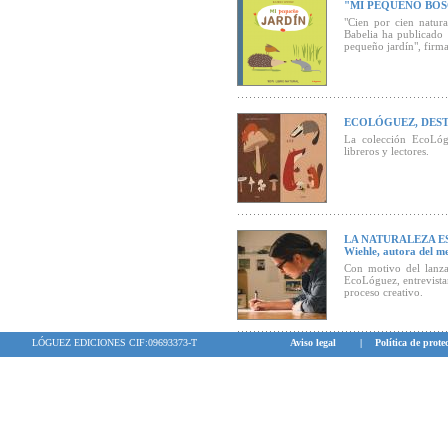
"MI PEQUEÑO BOSQ
"Cien por cien natural
Babelia ha publicado
pequeño jardín", firma
ECOLÓGUEZ, DEST
La colección EcoLógu
libreros y lectores.
LA NATURALEZA ES
Wiehle, autora del m
Con motivo del lanza
EcoLóguez, entrevista
proceso creativo.
LÓGUEZ EDICIONES CIF:09693373-T
Aviso legal
|
Política de prote