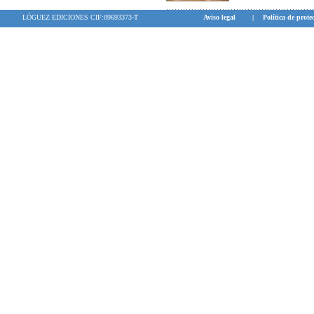
LÓGUEZ EDICIONES CIF:09693373-T
Aviso legal
|
Política de prote