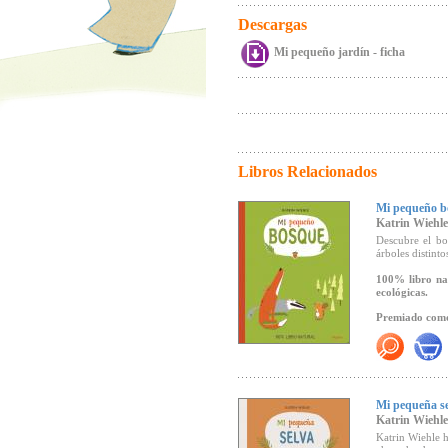
Descargas
Mi pequeño jardín - ficha
Libros Relacionados
Mi pequeño b
Katrin Wiehle
Descubre el bo
árboles distint
100% libro nat
ecológicas.
Premiado como 
Un punto curio
Haz clic aquí p
Mi pequeña s
Katrin Wiehle
Crítica en Babel
Katrin Wiehle h