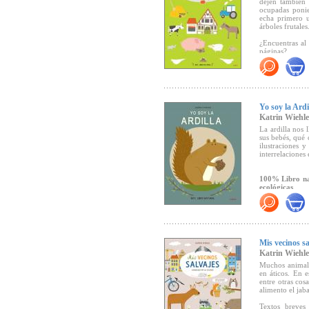
dejen también 
ocupadas ponie
echa primero u
árboles frutales
¿Encuentras al
páginas?
100% libro natu
ecológicas.
"Al igual que 
Yo soy la Ardi
ilustrada por 
Katrin Wiehle
editada en pape
su talento a la
La ardilla nos
espacios y ecos
sus bebés, qué 
ilustraciones y
interrelaciones
Títeres "Eco-Fri
100% Libro nat
ecológicas
Haz clic aquí p
Mis vecinos sa
Katrin Wiehle
Muchos animales
en áticos. En e
entre otras cos
alimento el jab
Textos breves