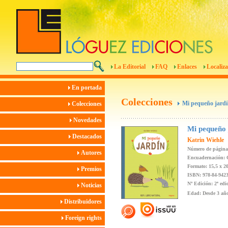
La Editorial
FAQ
Enlaces
Localiza
En portada
Colecciones
Mi pequeño jard
Colecciones
Novedades
Mi pequeño 
Destacados
Katrin Wiehle
Número de página
Autores
Encuadernación: 
Formato: 15,5 x 2
Premios
ISBN: 978-84-9423
Nº Edición: 2ª edi
Noticias
Edad: Desde 3 añ
Distribuidores
Foreign rights