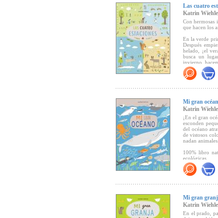
Las cuatro es
Katrin Wiehle
Con hermosas il
que hacen los a
En la verde pri
Después empiez
helado, ¡el ver
busca un lugar
invierno, hacem
"En cada momen
detalles y div
nueva propues
Katrin Wiehle"
Mi gran océa
Katrin Wiehle
¡En el gran océ
esconden peque
del océano atra
de vistosos col
nadan animales
100% libro nat
ecológicas.
"El álbum pone
tiempo que se 
conocer y amar
elegancia y limp
Mi gran gran
Katrin Wiehle
En el prado, pa