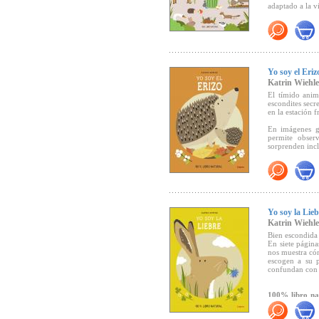
adaptado a la v
100% libro nat
ecológicas.
Yo soy el Eriz
Katrin Wiehle
El tímido anim
escondites secr
en la estación fr
En imágenes gr
permite obser
sorprenden inclu
100% Libro nat
ecológicas
"... ilustraci
Yo soy la Lieb
recursos del le
Katrin Wiehle
serie, y de tod
publica, es la 
Bien escondida e
partir de ahora
En siete página
con otros ojos..
nos muestra có
escogen a su p
confundan con 
100% libro nat
ecológicas