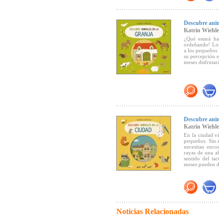
"Dibujos tierno
narración en pr
sensación de du
Descubre anim
edita esta pro
Katrin Wiehle
reciclado, tint
en la manipula
¿Qué estará ha
(Canal Lector)
.
ordeñando! Los 
a los pequeños l
su percepción e
meses disfrutar
Descubre anim
Katrin Wiehle
En la ciudad v
pequeños. Sin e
necesitan enco
rayas de una ab
sentido del tac
meses pueden de
Noticias Relacionadas