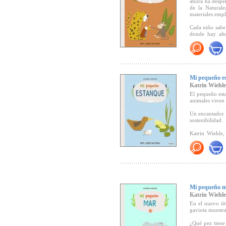
ahora ha desper
de la Natural
materiales emp
Cada niño sabe 
donde hay alto
cálidos, línea
bosque”, nos de
De la mano del
la selva, trepa
buscar delicios
Mi pequeño e
por el medio a
Katrin Wiehle
"Una propuesta
El pequeño esta
(
Canal Lector).
animales viven 
Un encantador 
sostenibilidad.
Katrin Wiehle, 
hecho 100% de 
Con breves te
conocimiento d
"Una propuesta
(Canal Lector).
Mi pequeño 
Katrin Wiehle
En el nuevo tít
gaviota muestra
¿Qué pez tiene