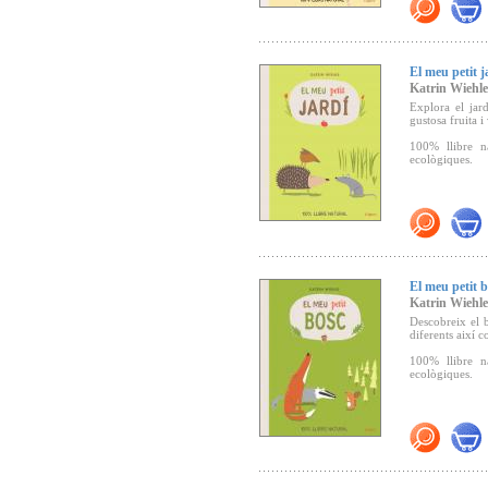
El meu petit j
Katrin Wiehle
Explora el jard
gustosa fruita i
100% llibre n
ecològiques.
El meu petit 
Katrin Wiehle
Descobreix el b
diferents així c
100% llibre n
ecològiques.