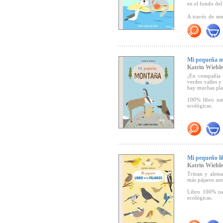
en el fondo del
A través de se
lugar habitado.
Katrin Wiehle, 
interés por el
Libro 100% nat
Mi pequeña 
ecológicas.
Katrin Wiehle
¡En compañía 
"Una propuesta
verdes valles 
(Canal Lector).
hay muchas plan
100% libro nat
ecológicas.
"...emocionan
candorosas est
reciclado y con
abre la colecci
en bosques, sel
Mi pequeño li
Katrin Wiehle
Trinan y alete
más pájaros au
Libro 100% nat
ecológicas.