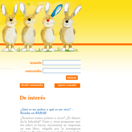
usuario
contraseña
entrar
olvidé contraseña
nuevo usuario
De interés
¿Qué es ser pobre y qué es ser rico? -
Reseña en BABAR
¿Nosotros somos pobres o ricos? ¿El dinero
da la felicidad? Estas y otras preguntas que
los niños se hacen encuentran su respuesta
en este libro, elegido por la prestigiosa