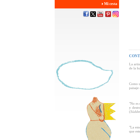
Mi cesta
CONT
La arti
de la h
Como un
paisaje
"No es 
y destr
(
Süddeu
"La emo
que est