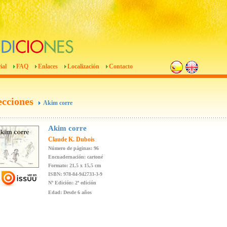
ial
FAQ
Enlaces
Localización
Contacto
ecciones
Akim corre
Akim corre
Claude K. Dubois
Número de páginas: 96
Encuadernación: cartoné
Formato: 21,5 x 15,5 cm
ISBN: 978-84-942733-3-9
Nº Edición: 2ª edición
Edad: Desde 6 años