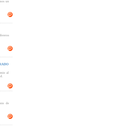
amos un
breros
TRADO
emio al
d.
mio de