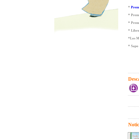
*
Premi
* Premi
* Premi
* Libro
*Los M
* Sapo
Desc
Notic