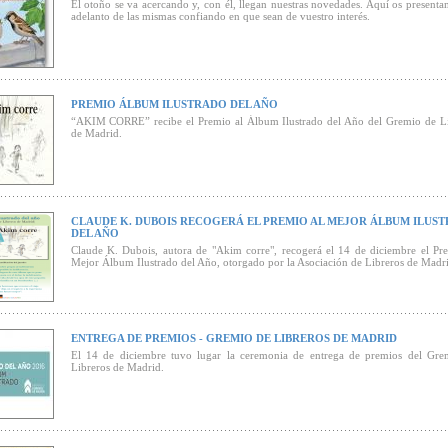
El otoño se va acercando y, con él, llegan nuestras novedades. Aquí os present
adelanto de las mismas confiando en que sean de vuestro interés.
PREMIO ÁLBUM ILUSTRADO DEL AÑO
“AKIM CORRE” recibe el Premio al Álbum Ilustrado del Año del Gremio de Li
de Madrid.
CLAUDE K. DUBOIS RECOGERÁ EL PREMIO AL MEJOR ÁLBUM ILUS
DEL AÑO
Claude K. Dubois, autora de "Akim corre", recogerá el 14 de diciembre el Pr
Mejor Álbum Ilustrado del Año, otorgado por la Asociación de Libreros de Madri
ENTREGA DE PREMIOS - GREMIO DE LIBREROS DE MADRID
El 14 de diciembre tuvo lugar la ceremonia de entrega de premios del Gre
Libreros de Madrid.