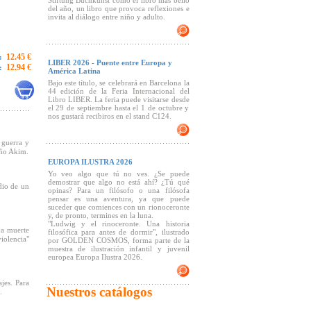
Stiftung Buchkunst como el libro más bello
del año, un libro que provoca reflexiones e
invita al diálogo entre niño y adulto.
12.45 €
:
LIBER 2026 - Puente entre Europa y
12.94 €
:
América Latina
Bajo este título, se celebrará en Barcelona la
44 edición de la Feria Internacional del
Libro LIBER. La feria puede visitarse desde
el 29 de septiembre hasta el 1 de octubre y
nos gustará recibiros en el stand C124.
a guerra y
eño Akim.
EUROPA ILUSTRA 2026
Yo veo algo que tú no ves. ¿Se puede
demostrar que algo no está ahí? ¿Tú qué
dio de un
opinas? Para un filósofo o una filósofa
pensar es una aventura, ya que puede
suceder que comiences con un rionoceronte
y, de pronto, termines en la luna.
"Ludwig y el rinoceronte. Una historia
ja muerte
filosófica para antes de dormir", ilustrado
iolencia"
por GOLDEN COSMOS, forma parte de la
muestra de ilustración infantil y juvenil
europea Europa Ilustra 2026.
jes. Para
Nuestros catálogos
.