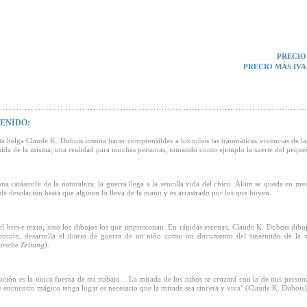
PRECIO
PRECIO MÁS IVA
ENIDO:
sta belga Claude K. Dubois intenta hacer comprensibles a los niños las traumáticas vivencias de l
uida de la misma, una realidad para muchas personas, tomando como ejemplo la suerte del pequ
a catástrofe de la naturaleza, la guerra llega a la sencilla vida del chico. Akim se queda en me
 de desolación hasta que alguien lo lleva de la mano y es arrastrado por los que huyen.
el breve texto, sino los dibujos los que impresionan. En rápidas escenas, Claude K. Dubois dibu
ucción, desarrolla el diario de guerra de un niño como un documento del sinsentido de la v
tsche Zeitung
).
ción es la única fuerza de mi trabajo... La mirada de los niños se cruzará con la de mis persona
e encuentro mágico tenga lugar es necesario que la mirada sea sincera y viva" (Claude K. Dubois)