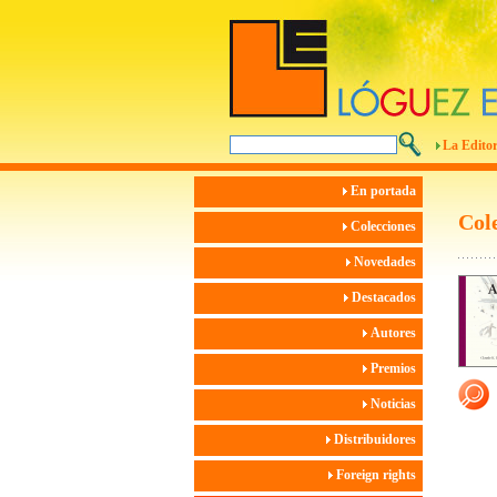
La Editor
En portada
Col
Colecciones
Novedades
Destacados
Autores
Premios
Noticias
Distribuidores
Foreign rights