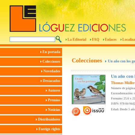
La Editorial
FAQ
Enlaces
Localiza
En portada
Colecciones
Un año con los go
Colecciones
Novedades
Un año con 
Destacados
Thomas Müller
Número de página
Autores
Encuadernación: c
Formato: 25,6 x 2
Premios
ISBN: 978-84-9442
Noticias
Edad: Desde 5 añ
Distribuidores
Foreign rights