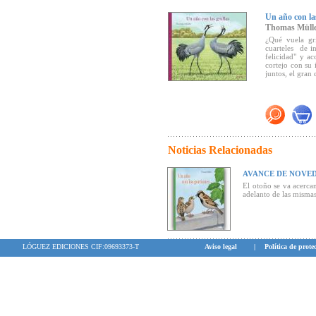
observadores d
aficionados"
(Ca
Un año con la
Thomas Müll
¿Qué vuela gr
cuarteles de i
felicidad" y a
cortejo con su 
juntos, el gran d
Noticias Relacionadas
AVANCE DE NOVED
El otoño se va acerca
adelanto de las mismas
LÓGUEZ EDICIONES CIF:09693373-T
Aviso legal
|
Política de prote