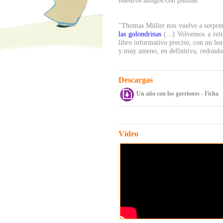
nuestros amigos con plumas.
"Thomas Müller nos vuelve a sorprend
las golondrinas
(...) Volvemos a reit
libro informativo preciso, con un len
y muy ameno, en definitiva, redond
Descargas
Un año con los gorriones - Ficha
Vídeo