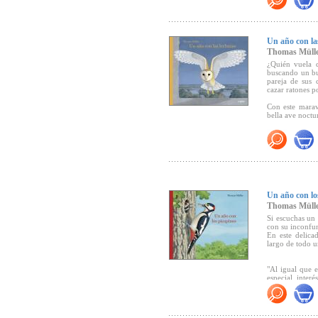
"Un libro info
dirige y muy a
Un año con la
Thomas Müll
¿Quién vuela d
buscando un bu
pareja de sus 
cazar ratones po
Con este marav
bella ave noctu
Un año con lo
Thomas Müll
Si escuchas un m
con su inconfun
En este delica
largo de todo u
"Al igual que 
especial inter
trenzar un relat
distintas estac
habitan, recr
diferentes act