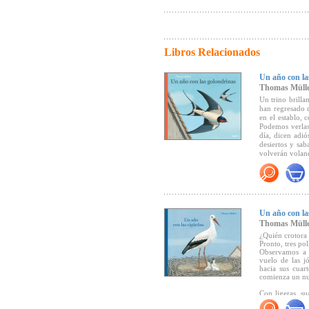
Libros Relacionados
Un año con la
Thomas Müll
Un trino brilla
han regresado 
en el establo, 
Podemos verlas
día, dicen adió
desiertos y sab
volverán voland
Este es un libr
abrir para apre
Un año con la
Thomas Müll
"Un álbum inf
¿Quién crotora
Pronto, tres po
Observamos a 
vuelo de las jo
hacia sus cuar
comienza un nue
Con ligeras, su
queridas aves d