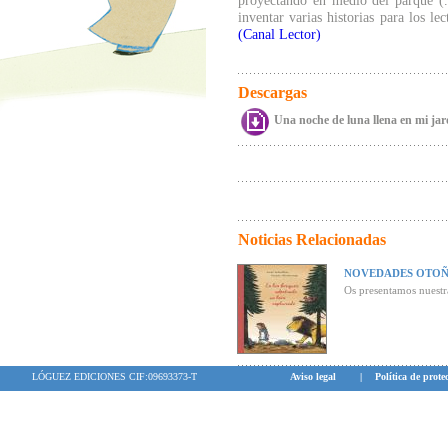
proyectando en medio del parque (..
inventar varias historias para los lec
(Canal Lector)
Descargas
Una noche de luna llena en mi jard
Noticias Relacionadas
NOVEDADES OTOÑ
Os presentamos nuestr
LÓGUEZ EDICIONES CIF:09693373-T
Aviso legal
|
Política de prote