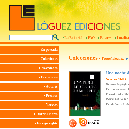
La Editorial
FAQ
Enlaces
Localiza
En portada
Colecciones
Pequeñológuez
Colecciones
Novedades
Una noche de
Destacados
Séverin Millet
Número de página
Autores
Encuadernación: 
Formato: 24 x 33,
Premios
ISBN: 978-84-9470
Noticias
Edad: Desde 2 añ
Distribuidores
Foreign rights