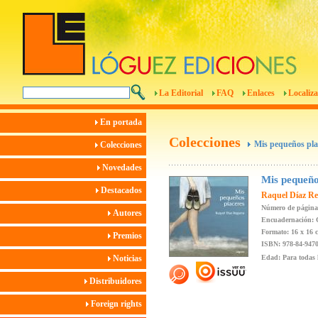
La Editorial
FAQ
Enlaces
Localiza
En portada
Colecciones
Mis pequeños pla
Colecciones
Novedades
Mis pequeño
Destacados
Raquel Díaz R
Número de página
Autores
Encuadernación: 
Formato: 16 x 16 
Premios
ISBN: 978-84-9470
Noticias
Edad: Para todas 
Distribuidores
Foreign rights