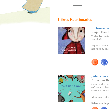
Libros Relacionados
Un beso antes
Raquel Díaz 
Todas las mañan
almohada.
Aquella mañana,
habitación, salt
"... Una histo
ternura y la ca
¿Ahora qué v
Nuria Díaz R
Como todos los
soñando... Pe
resbalón. Entre
Muu, muu. Oing
Seleccionado p
recomendados