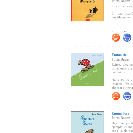
Jutta Bauer
- Seleccionado
que despierta 
2001, álbum il.
acuarelas de Ba
Edición en cata
realidad
(CLIJ,
- Seleccionad
En una ocasió
dos miradas”.
terriblemente. 
"...es un libro
menos palabras
Emma ríe
Jutta Bauer
Reírse, alegra
situaciones y 
pequeños.
"Jutta Bauer 
"
Madrechillon
infancia...En 
presentación" (
abordar el tema 
la risa es el e
"
Madrechillon
iniciarse en l
Emma llora
acierto, bellez
Jutta Bauer
humana y nuestr
Hay días y si
ejemplo, cuando
cae al suelo o