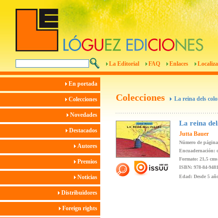
La Editorial
FAQ
Enlaces
Localiza
En portada
Colecciones
La reina dels colo
Colecciones
Novedades
La reina del
Destacados
Jutta Bauer
Número de páginas
Autores
Encuadernación: c
Formato: 21,5 cms
Premios
ISBN: 978-84-9481
Noticias
Edad: Desde 5 añ
Distribuidores
Foreign rights