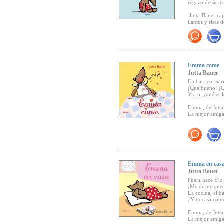
regazo de su m
ALGUNOS DE 
Jutta Bauer cap
llantos y risas 
- Eule des Mon
"...Un libro de
Jugend & Liter
crecer, que va
- Premio Austr
Emma come
- Premio Alemá
Jutta Bauer
En barriga, nar
- Seleccionado
¡Qué bueno! ¡Q
2001, álbum il.
Y a ti, ¿qué es 
- Seleccionad
Emma, de Jutta
dos miradas”.
La mejor amiga
"Las escenas de
pequeños con l
probar sabores 
equlibra las il
tiernas"
(Canal 
Emma en cas
Jutta Bauer
Fuera hace frío
¡Mejor me qued
La cocina, el ba
¿Y tu casa cóm
Emma, de Jutta
La mejor amiga