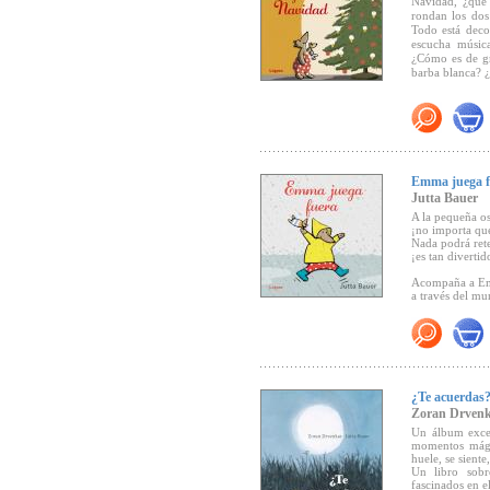
Navidad, ¿qué
desconocidos, 
rondan los dos
Pero
El mensaj
Todo está deco
parece enviar a
escucha música
y más tarde p
¿Cómo es de gr
pequeña joya d
barba blanca? 
"El mensajero d
momentos inolvi
Tenemos ante n
que él va dánd
Emma, la pequeñ
viaje él ya no
hermoso result
pequeñas accion
Emma juega f
delicioso que o
Jutta Bauer
A la pequeña o
¡no importa que
Nada podrá rete
"... una singu
¡es tan divertido
necesidad de las
Acompaña a Em
Con lápices d
a través del m
acogedoramente
una línea prec
nada falta en s
texto elemental
¿Te acuerdas
Zoran Drven
Un álbum excep
momentos mági
huele, se siente
Un libro sobr
fascinados en 