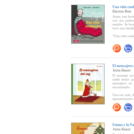
Una vida cual
Kirsten Boie
Antes, este homb
con sus padre
empleo. Se leva
tuvo una famili
“Una vida cualq
Éste es un lib
"Una historia q
calle, sino con
discurso. Una h
de compartir. 
El mensajero 
corren en los 
Jutta Bauer
nuestras calles
El mensaje sec
nadie mejor pa
mensajero no 
encontrando.
Una vez más, J
aparentemente s
"Con su trazo d
Emma y la Na
que se inicia 
desarrollo. Po
Jutta Bauer
enfrenta a nu