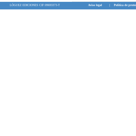
LÓGUEZ EDICIONES CIF:09693373-T
Aviso legal
|
Política de prote