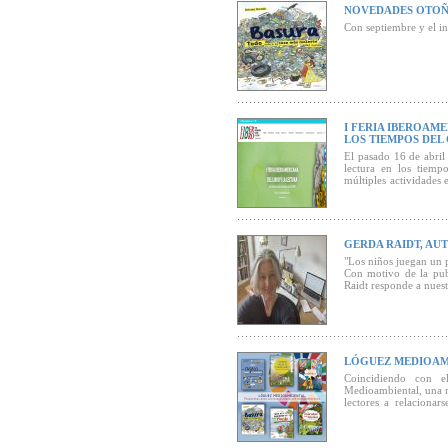
NOVEDADES OTOÑ
"La lista de a
retratada con
Con septiembre y el in
planteamiento d
el debate, de h
posibles soluc
utiliza recursos
reflexión en l
cómo revertir 
nada y continu
I FERIA IBEROAME
LOS TIEMPOS DEL
El pasado 16 de abril
lectura en los tiemp
múltiples actividades 
de uno y otro lado del
GERDA RAIDT, AU
"Los niños juegan un p
Con motivo de la pub
Raidt responde a nuest
Ella es nuestra autora
LÓGUEZ MEDIOAMB
Coincidiendo con 
Medioambiental, una n
lectores a relacionar
vende sino que se mue
papel reciclado y con t