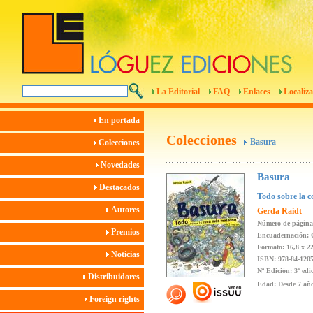
La Editorial
FAQ
Enlaces
Localiza
En portada
Colecciones
Basura
Colecciones
Novedades
Basura
Destacados
Todo sobre la 
Autores
Gerda Raidt
Número de página
Premios
Encuadernación: 
Formato: 16,8 x 2
Noticias
ISBN: 978-84-1205
Nº Edición: 3ª edi
Distribuidores
Edad: Desde 7 añ
Foreign rights