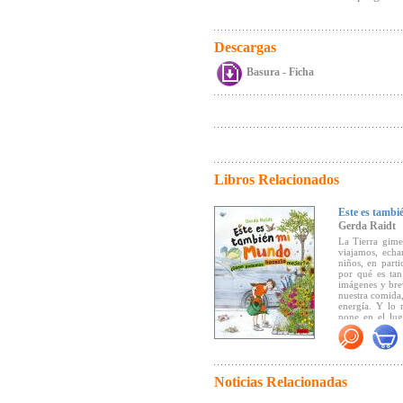
Descargas
Basura - Ficha
Libros Relacionados
Este es tamb
Gerda Raidt
La Tierra gime
viajamos, echa
niños, en part
por qué es tan
imágenes y brev
nuestra comida
energía. Y lo 
pone en el lug
queremos vivir
Libro ecológico
aceites mineral
Noticias Relacionadas