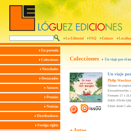
La Editorial
FAQ
Enlaces
Localiza
En portada
Colecciones
Un viaje por el 
Colecciones
Novedades
Un viaje po
Destacados
Philip Waechte
Número de página
Autores
Encuadernación: c
Formato: 27 x 24,
Premios
ISBN: 978-84-1266
Noticias
Edad: desde 5 añ
Distribuidores
Foreign rights
+ fotos