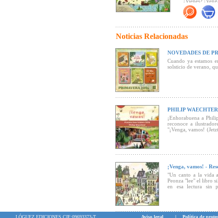
¿Vienes? ¡Veng
"... Los dibujo
clara, las and
Premio Uwe L
el valor de la c
muy necesario 
forma amable, d
Noticias Relacionadas
"Siendo un lib
gran plasticid
latentes, esper
contacto con la
conversación, 
NOVEDADES DE PR
cuando ambos in
el oso y el bu
Cuando ya estamos en
el campo o de 
solsticio de verano, 
sótano.
También vale m
libro. Impreso 
se ha prescin
sostenible que 
no excesivamen
PHILIP WAECHTER
conjunto transm
¡Enhorabuena a Phili
vez"
(Revista B
reconoce a ilustrador
"¡Venga, vamos! (Jetzt
"Un canto a la 
cautivó al jurado.
delicia entreten
personajes y d
consejo: no ten
todavía mejor" 
¡Venga, vamos! - R
"Un canto a la vida a
Peonza "lee" el libro 
en esa lectura sin p
acompañados.
LÓGUEZ EDICIONES CIF:09693373-T
Aviso legal
|
Política de prote