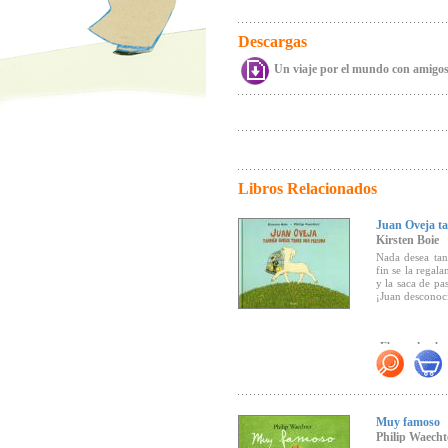
Descargas
Un viaje por el mundo con amigos 
Libros Relacionados
Juan Oveja ta
Kirsten Boie
Nada desea tan
fin se la regal
y la saca de pa
¡Juan desconocí
¡El mundo al r
Muy famoso
Philip Waecht