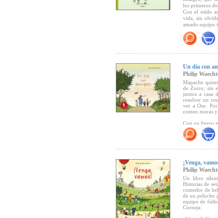
los primeros do
Con el estilo a
vida, sin olvid
amado equipo t
Resulta insupe
padre.
"No hay muchos
como el libro d
Un día con a
Philip Waecht
"...Waechter h
consigue sin c
Mapache quiere
humor y una fi
de Zorro; sin 
recién nacido e
juntos a casa 
resolver un cru
una enorme c
ver a Oso. Por
contemporáneo
comen moras y 
Educación y Bi
Con un ligero t
cinco amigos, q
tejones, osos 
dejar que el sol
"Una fiesta de 
¡Venga, vamo
amistad" (
Südde
Philip Waecht
Un libro silen
Historias de se
Seleccionado p
comedor de hel
de un peluche p
equipo de fútb
Premio Libro d
Corneja.
Librerías de M