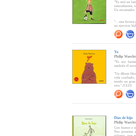
"Yo seré un fam
naturalmente, e
Un encantador l
PREMIOS OB
"... una lectur
-El libro infan
un ejercicio lú
" (
CLIJ,
Marzo 
-Recomendado e
-Los 7 mejores
"
Muy famoso
limitaciones. Y
-
Libro del mes
pequeño soñado
sus logros cotid
Yo
poco de ternur
Philip Waecht
inteligente de
del narrador, j
"Yo soy fantás
adulto ante un 
también él nece
Recomendado 
más intensos e
volubles." (
Vill
"Un álbum filo
vida confiado,
tenido un gran
otra."
(CLIJ)
"Un original y
"...
un libro qu
al revés, en e
buscar cobijo e
de la familia d
maravilloso que 
"...Un cuento 
amigos, los pad
Días de hijo
Philip Waecht
Con humor e iro
Nos presenta 
milagro, que s