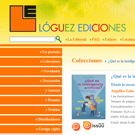
La Editorial
FAQ
Enlaces
Localiza
En portada
Colecciones
¿Qué es la intelige
Colecciones
Novedades
¿Qué es la in
Destacados
Dónde la encont
Autores
Angelika Zahn
Con ilustraciones
Premios
Número de página
Encuadernación: c
Noticias
Formato: 16,8 x 2
ISBN: 978-84-1283
Distribuidores
Edad: desde 8 añ
Foreign rights