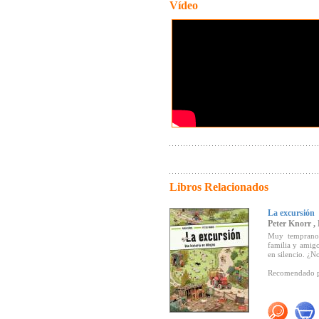
Vídeo
Libros Relacionados
La excursión
Peter Knorr ,
Muy temprano 
familia y amigo
en silencio. ¿N
Recomendado 