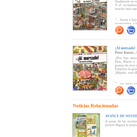
finalmente se c
Y el vecindari
mucho más espac
"... horas y ho
acompañen a la
estancia)" (
Cana
¡Aquí se constr
¡Al mercado!
Haz clic aquí 
Peter Knorr ,
¡Hoy hay merca
Elsa, Mario y 
granja de aves y
Empieza la gran
¡Rápido, tras el
"... un juego v
diseñado con la 
Noticias Relacionadas
AVANCE DE NOVED
A pesar de las noches
pronto llegará la prim