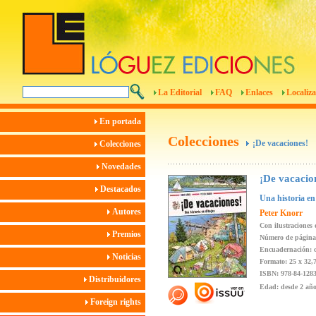
La Editorial
FAQ
Enlaces
Localiza
En portada
Colecciones
¡De vacaciones!
Colecciones
Novedades
¡De vacacio
Destacados
Una historia en
Autores
Peter Knorr
Con ilustraciones
Premios
Número de página
Encuadernación: 
Noticias
Formato: 25 x 32,
ISBN: 978-84-1283
Distribuidores
Edad: desde 2 añ
Foreign rights