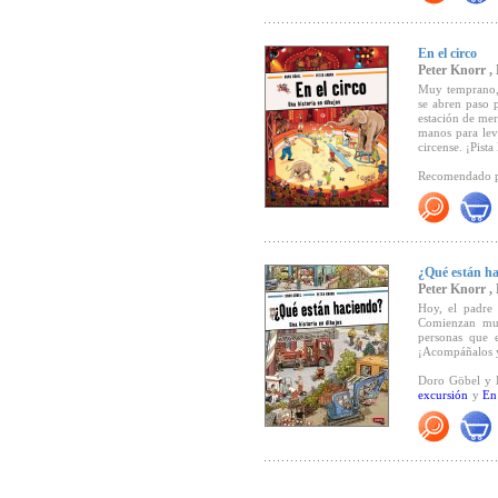
En el circo
Peter Knorr ,
Muy temprano, l
se abren paso p
estación de mer
manos para leva
circense. ¡Pista 
Recomendado 
Doro Göbel y P
con los protag
pequeños, llen
¿Qué están h
Peter Knorr ,
Hoy, el padre 
Comienzan mu
personas que 
¡Acompáñalos y
Doro Göbel y P
excursión
y
En
de diversión y 