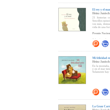
edición forman 
"La mágica con
este sobresalien
El rey y el ma
de una hermosa 
Heinz Janisch
(
CLIJ
, Marzo d
21 historias c
Sencillos episo
vez más, demues
vida de una fo
Premio Naciona
Seleccionado p
"
Un bello y
protagonizadas 
humana: el pode
Mi felicidad e
Babar).
Heinz Janisch
En la montaña, 
y en el mar tie
"Un pequeño, sa
Solamente hay u
"
El sencillo le
pequeños como 
La Gran Carr