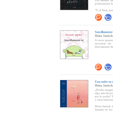
Los dibujos de
poéticamente lo
"Y, al final, qu
"
...Se trata d
parece que no 
algo nuevo qu
Lectura).
Sencillamente
Heinz Janisch
Recomendado 
A veces quieres
Recomendado p
encontrar las
directamente de
Una nube en 
Heinz Janisch
¿Puedes imagin
algo más divert
por la noche? Y
y otras histori
Heinz Janisch n
fantasía en lo
forma única, i