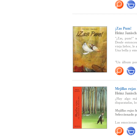
"Hoy estoy sent
"Para mí es i
Janisch).
"Hoy estoy sen
Premio Austria
¡Zas Pum!
Heinz Janisch
"... no hay duda
"¡Zas, pum!" 
en álbumes com
Desde entonces,
vieja liebre, le
Una bella y emo
"Un álbum posi
habla de puer
(
Cuatrogatos, re
"Bajo los suave
calidez a los d
Mejillas rojas
feliz, nos enco
Heinz Janisch
que el protago
por una liebre
¿Hay algo más
disparatadas, l
Mejillas rojas
h
Seleccionado p
Las emocionante
tonos tiernos so
por Aljoscha B
Mejillas rojas
"