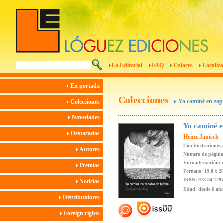
La Editorial
FAQ
Enlaces
Localiza
En portada
Colecciones
Yo caminé en zap
Colecciones
Novedades
Yo caminé e
Destacados
Heinz Janisch
Con ilustraciones
Autores
Número de página
Encuadernación: c
Premios
Formato: 19,8 x 2
ISBN: 978-84-1297
Noticias
Edad: desde 6 añ
Distribuidores
Foreign rights