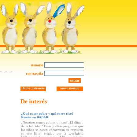
usuario
contraseña
entrar
olvidé contraseña
nuevo usuario
De interés
¿Qué es ser pobre y qué es ser rico? -
Reseña en BABAR
¿Nosotros somos pobres o ricos? ¿El dinero
da la felicidad? Estas y otras preguntas que
los niños se hacen encuentran su respuesta
en este libro, elegido por la prestigiosa