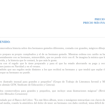
PRECIO
PRECIO MÁS IVA
ENIDO:
movedora historia sobre dos hermanos gemelos diferentes, contada con grandes, mágicos dibujo
o prepara su propio cumpleaños y el de su hermano gemelo. Mientras ordena con cariño su ha
entalmente con su hermano, minusválido, que no puede vivir con él. Se imagina la música que l
rida, y la historia que le contará, la que más le gusta.
gra con el regalo que le tiene preparado y para el que ha estado ahorrando su paga y rec
nes juntos en Navidad y en el verano.
mbién que sus regalos serán distintos a los que recibirá su hermano y que tendrá que soplar él
orque su hermano no puede.
ro ilustrado inusual para grandes y pequeños" (Grupo de Trabajo de Literatura Juvenil y M
to alemán
GEW,
Sindicato de Educación y Ciencia).
bra conmovedora para grandes y pequeños, que incluye unas ilustraciones mágicas"
(Revis
ión Menudos Corazones).
dado por el Banco del Libro: "En este libro-álbum, texto e inmágenes interactúan con claves de
dad media, crando la atmósfera del dolor de tener un hermano con daño cerebral, tema difícil de