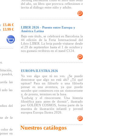
Stiftung Buchkunst como el libro más bello
del año, un libro que provoca reflexiones e
invita al diálogo entre niño y adulto.
13.46 €
:
LIBER 2026 - Puente entre Europa y
13.99 €
:
América Latina
Bajo este título, se celebrará en Barcelona la
44 edición de la Feria Internacional del
Libro LIBER. La feria puede visitarse desde
el 29 de septiembre hasta el 1 de octubre y
nos gustará recibiros en el stand C124.
s.
bitación,
EUROPA ILUSTRA 2026
e pondrá,
Yo veo algo que tú no ves. ¿Se puede
demostrar que algo no está ahí? ¿Tú qué
uerda las
opinas? Para un filósofo o una filósofa
pensar es una aventura, ya que puede
 solo las
suceder que comiences con un rionoceronte
y, de pronto, termines en la luna.
"Ludwig y el rinoceronte. Una historia
filosófica para antes de dormir", ilustrado
por GOLDEN COSMOS, forma parte de la
edios del
muestra de ilustración infantil y juvenil
europea Europa Ilustra 2026.
ta de la
Nuestros catálogos
 color de
 poner en