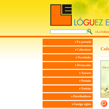
La Editor
En portada
Col
Colecciones
Novedades
Destacados
Autores
Premios
Noticias
Distribuidores
Foreign rights