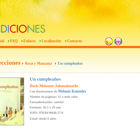
ial
FAQ
Enlaces
Localización
Contacto
ecciones
Rosa y Manzana
Un cumpleaños
Un cumpleaños
Doris Meissner-Johannknecht
Melanie Kemmler
Con ilustraciones de
Número de páginas: 32 a todo color
Encuadernación: cartoné
Formato: 26,5 x 29 cms
ISBN: 978-84-96646-27-8
Edad: desde 6 años