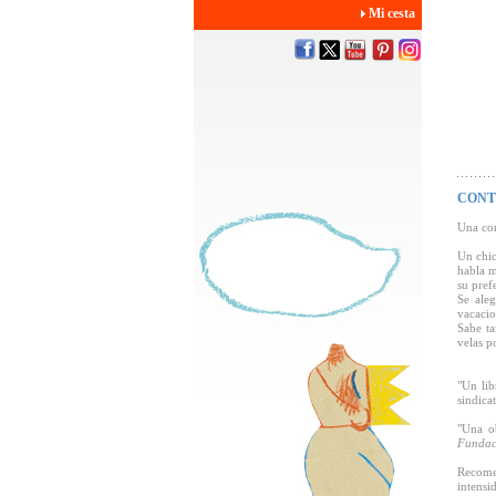
Mi cesta
CONT
Una con
Un chic
habla m
su prefe
Se ale
vacacio
Sabe ta
velas p
"Un lib
sindica
"Una o
Fundac
Recomen
intensi