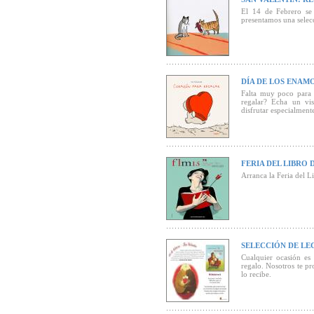
El 14 de Febrero se
El libro comie
presentamos una selecc
que ambienta p
desde el PDF de
Recomendada s
DÍA DE LOS ENA
Fundación Germ
Falta muy poco para 
regalar? Echa un vis
disfrutar especialmente
Seleccionada 
FERIA DEL LIBRO 
Arranca la Feria del L
SELECCIÓN DE LE
Cualquier ocasión es
regalo. Nosotros te p
lo recibe.