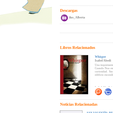
Descargas
ilus_Alberta
Libros Relacionados
Whisper
Isabel Abedi
Una inquietante
Cuando Noa entr
curiosidad. Si
edificio escond
Isabel Abedi i
emocionante at
Su novela juve
Noticias Relacionadas
pasiones huma
SAN VALENTÍN: R