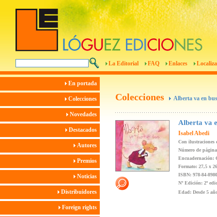
La Editorial
FAQ
Enlaces
Localiza
En portada
Colecciones
Alberta va en bu
Colecciones
Novedades
Alberta va 
Destacados
Isabel Abedi
Con ilustraciones
Autores
Número de páginas
Encuadernación: 
Premios
Formato: 27,5 x 2
ISBN: 978-84-8980
Noticias
Nº Edición: 2ª edi
Distribuidores
Edad: Desde 5 añ
Foreign rights