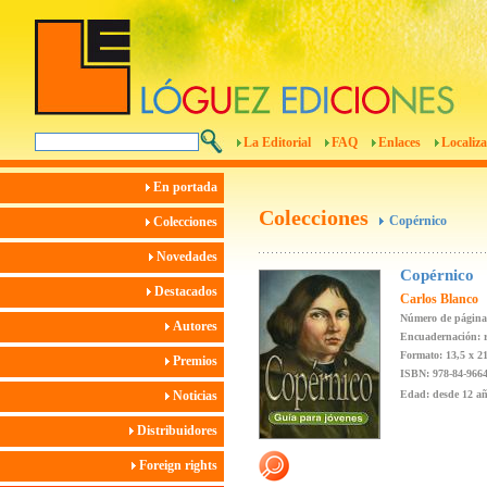
La Editorial
FAQ
Enlaces
Localiza
En portada
Colecciones
Copérnico
Colecciones
Novedades
Copérnico
Destacados
Carlos Blanco
Número de página
Autores
Encuadernación: r
Formato: 13,5 x 2
Premios
ISBN: 978-84-9664
Noticias
Edad: desde 12 a
Distribuidores
Foreign rights