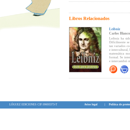
Libros Relacionados
Leibniz
Carlos Blanco
Leibniz ha sid
Difícilmente se
tan variados co
e intercultural,
matemática mo
formal. Se inte
e intercambió m
Carlos Blanco s
rigor que le ca
contribuyó a fo
y el desarroll
Ilustración y 
La obra de Carl
analiza las dife
prodigiosa men
influencia que 
LÓGUEZ EDICIONES CIF:09693373-T
Aviso legal
|
Política de prote