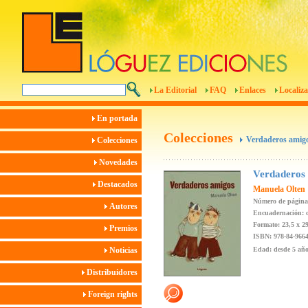
La Editorial
FAQ
Enlaces
Localiza
En portada
Colecciones
Verdaderos amig
Colecciones
Novedades
Verdaderos
Destacados
Manuela Olten
Número de páginas
Autores
Encuadernación: c
Formato: 23,5 x 2
Premios
ISBN: 978-84-9664
Noticias
Edad: desde 5 añ
Distribuidores
Foreign rights