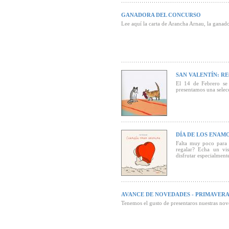
convierten a e
dirigidos a l
GANADORA DEL CONCURSO
(Recomendado
Lee aquí la carta de Arancha Arnau, la ganad
SAN VALENTÍN: R
El 14 de Febrero se
presentamos una selecc
DÍA DE LOS ENA
Falta muy poco para 
regalar? Echa un vis
disfrutar especialmente
AVANCE DE NOVEDADES - PRIMAVERA
Tenemos el gusto de presentaros nuestras nove