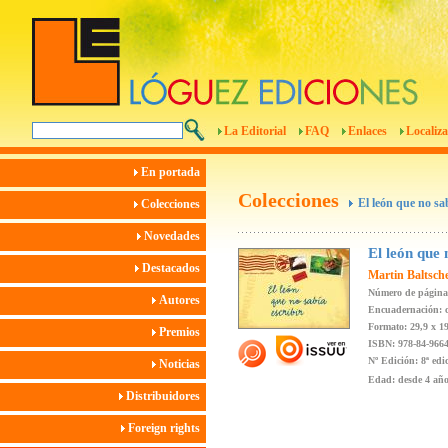
La Editorial
FAQ
Enlaces
Localiza
En portada
Colecciones
El león que no sab
Colecciones
Novedades
El león que 
Destacados
Martin Baltsche
Número de páginas
Autores
Encuadernación: c
Formato: 29,9 x 1
Premios
ISBN: 978-84-9664
Nº Edición: 8ª edi
Noticias
Edad: desde 4 añ
Distribuidores
Foreign rights