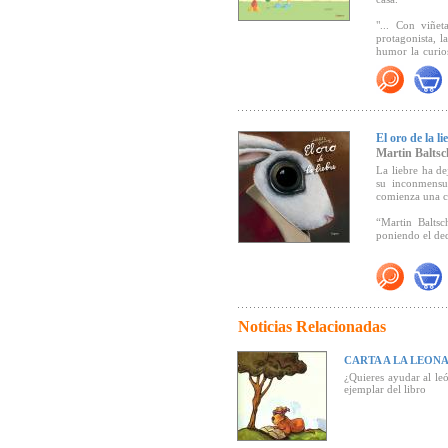
"... Con viñet
protagonista, l
humor la curios
años. Porque el
su mano, los p
Esa sensación d
de Akuratus" (
El oro de la li
Martin Baltsc
La liebre ha d
su inconmensur
comienza una c
“Martin Baltsc
poniendo el ded
Premio Los Mej
(
Esel des Mona
Noticias Relacionadas
CARTA A LA LEON
"Los autores ut
fábula moderna 
¿Quieres ayudar al le
ejemplar del libro
blog de literatu
"El potencial d