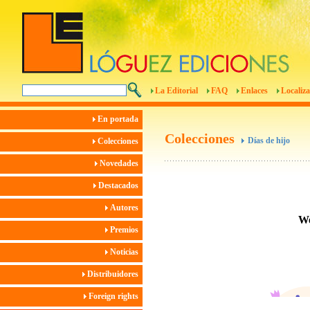
La Editorial
FAQ
Enlaces
Localiza
En portada
Colecciones
Días de hijo
Colecciones
Novedades
Destacados
Autores
Premios
Noticias
Distribuidores
Foreign rights