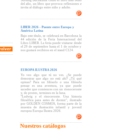
Stiftung Buchkunst como el libro más bello
del año, un libro que provoca reflexiones e
invita al diálogo entre niño y adulto.
LIBER 2026 - Puente entre Europa y
América Latina
Bajo este título, se celebrará en Barcelona la
44 edición de la Feria Internacional del
Libro LIBER. La feria puede visitarse desde
el 29 de septiembre hasta el 1 de octubre y
nos gustará recibiros en el stand C124.
EUROPA ILUSTRA 2026
Yo veo algo que tú no ves. ¿Se puede
demostrar que algo no está ahí? ¿Tú qué
opinas? Para un filósofo o una filósofa
pensar es una aventura, ya que puede
suceder que comiences con un rionoceronte
y, de pronto, termines en la luna.
"Ludwig y el rinoceronte. Una historia
filosófica para antes de dormir", ilustrado
por GOLDEN COSMOS, forma parte de la
muestra de ilustración infantil y juvenil
europea Europa Ilustra 2026.
Nuestros catálogos