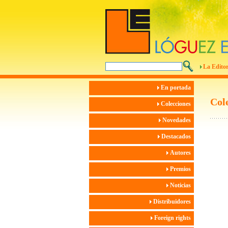
La Editor
En portada
Col
Colecciones
Novedades
Destacados
Autores
Premios
Noticias
Distribuidores
Foreign rights