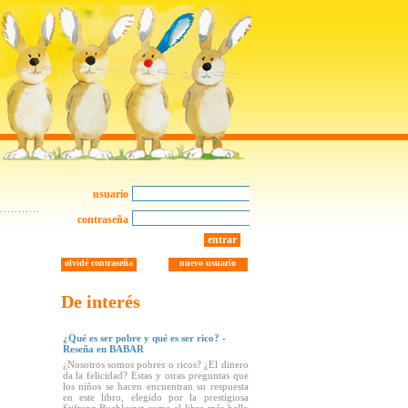
usuario
contraseña
entrar
olvidé contraseña
nuevo usuario
De interés
¿Qué es ser pobre y qué es ser rico? -
Reseña en BABAR
¿Nosotros somos pobres o ricos? ¿El dinero
da la felicidad? Estas y otras preguntas que
los niños se hacen encuentran su respuesta
en este libro, elegido por la prestigiosa