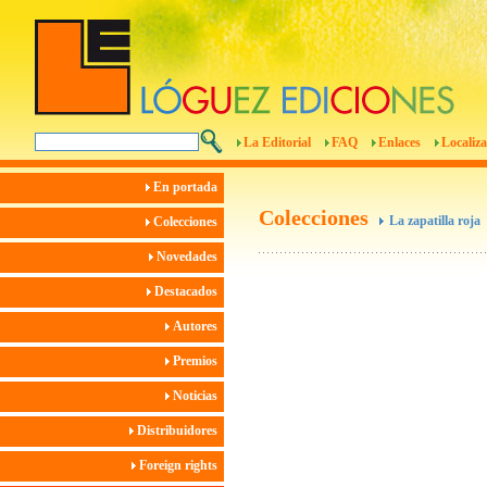
La Editorial
FAQ
Enlaces
Localiza
En portada
Colecciones
La zapatilla roja
Colecciones
Novedades
Destacados
Autores
Premios
Noticias
Distribuidores
Foreign rights