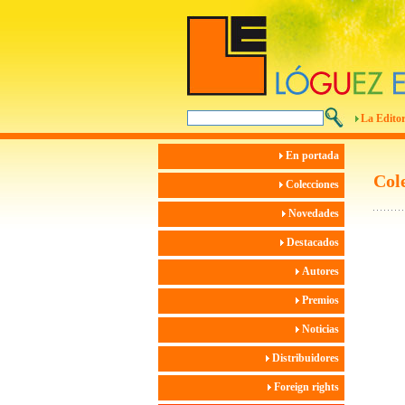
La Editor
En portada
Col
Colecciones
Novedades
Destacados
Autores
Premios
Noticias
Distribuidores
Foreign rights