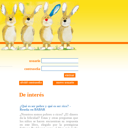
usuario
contraseña
entrar
olvidé contraseña
nuevo usuario
De interés
¿Qué es ser pobre y qué es ser rico? -
Reseña en BABAR
¿Nosotros somos pobres o ricos? ¿El dinero
da la felicidad? Estas y otras preguntas que
los niños se hacen encuentran su respuesta
en este libro, elegido por la prestigiosa