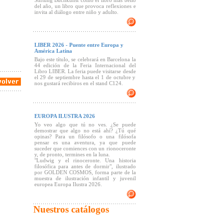
Stiftung Buchkunst como el libro más bello
del año, un libro que provoca reflexiones e
invita al diálogo entre niño y adulto.
LIBER 2026 - Puente entre Europa y
América Latina
Bajo este título, se celebrará en Barcelona la
44 edición de la Feria Internacional del
Libro LIBER. La feria puede visitarse desde
el 29 de septiembre hasta el 1 de octubre y
nos gustará recibiros en el stand C124.
EUROPA ILUSTRA 2026
Yo veo algo que tú no ves. ¿Se puede
demostrar que algo no está ahí? ¿Tú qué
opinas? Para un filósofo o una filósofa
pensar es una aventura, ya que puede
suceder que comiences con un rionoceronte
y, de pronto, termines en la luna.
"Ludwig y el rinoceronte. Una historia
filosófica para antes de dormir", ilustrado
por GOLDEN COSMOS, forma parte de la
muestra de ilustración infantil y juvenil
europea Europa Ilustra 2026.
Nuestros catálogos