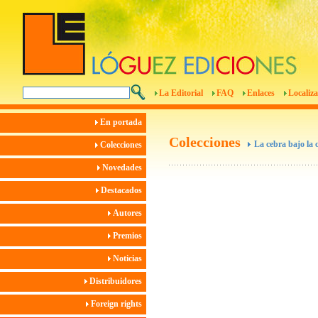
La Editorial
FAQ
Enlaces
Localiza
En portada
Colecciones
La cebra bajo la
Colecciones
Novedades
Destacados
Autores
Premios
Noticias
Distribuidores
Foreign rights