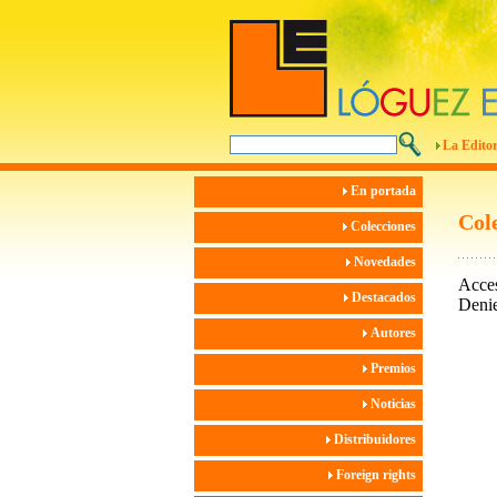
La Editor
En portada
Col
Colecciones
Novedades
Destacados
Autores
Premios
Noticias
Distribuidores
Foreign rights