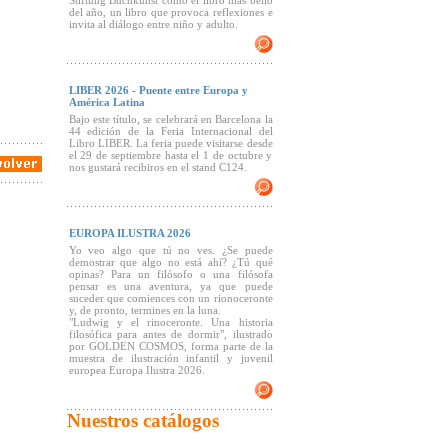
Stiftung Buchkunst como el libro más bello
del año, un libro que provoca reflexiones e
invita al diálogo entre niño y adulto.
LIBER 2026 - Puente entre Europa y
América Latina
Bajo este título, se celebrará en Barcelona la
44 edición de la Feria Internacional del
Libro LIBER. La feria puede visitarse desde
el 29 de septiembre hasta el 1 de octubre y
nos gustará recibiros en el stand C124.
EUROPA ILUSTRA 2026
Yo veo algo que tú no ves. ¿Se puede
demostrar que algo no está ahí? ¿Tú qué
opinas? Para un filósofo o una filósofa
pensar es una aventura, ya que puede
suceder que comiences con un rionoceronte
y, de pronto, termines en la luna.
"Ludwig y el rinoceronte. Una historia
filosófica para antes de dormir", ilustrado
por GOLDEN COSMOS, forma parte de la
muestra de ilustración infantil y juvenil
europea Europa Ilustra 2026.
Nuestros catálogos