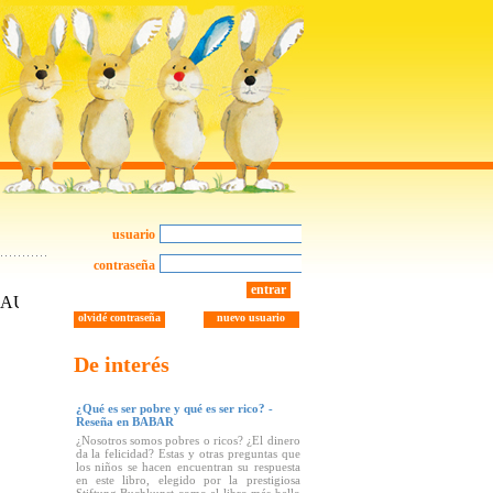
usuario
contraseña
entrar
olvidé contraseña
nuevo usuario
De interés
¿Qué es ser pobre y qué es ser rico? -
Reseña en BABAR
¿Nosotros somos pobres o ricos? ¿El dinero
da la felicidad? Estas y otras preguntas que
los niños se hacen encuentran su respuesta
en este libro, elegido por la prestigiosa