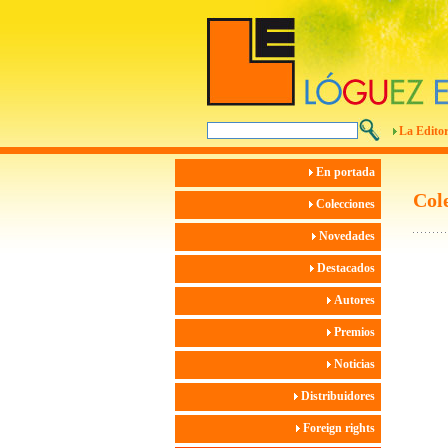
La Editor
En portada
Col
Colecciones
Novedades
Destacados
Autores
Premios
Noticias
Distribuidores
Foreign rights