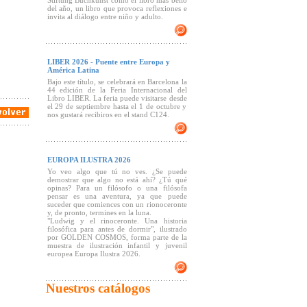
Stiftung Buchkunst como el libro más bello
del año, un libro que provoca reflexiones e
invita al diálogo entre niño y adulto.
LIBER 2026 - Puente entre Europa y
América Latina
Bajo este título, se celebrará en Barcelona la
44 edición de la Feria Internacional del
Libro LIBER. La feria puede visitarse desde
el 29 de septiembre hasta el 1 de octubre y
nos gustará recibiros en el stand C124.
EUROPA ILUSTRA 2026
Yo veo algo que tú no ves. ¿Se puede
demostrar que algo no está ahí? ¿Tú qué
opinas? Para un filósofo o una filósofa
pensar es una aventura, ya que puede
suceder que comiences con un rionoceronte
y, de pronto, termines en la luna.
"Ludwig y el rinoceronte. Una historia
filosófica para antes de dormir", ilustrado
por GOLDEN COSMOS, forma parte de la
muestra de ilustración infantil y juvenil
europea Europa Ilustra 2026.
Nuestros catálogos