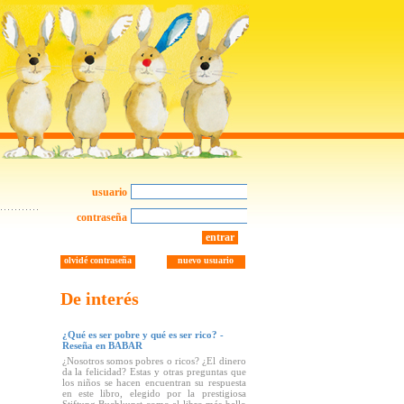
usuario
contraseña
entrar
olvidé contraseña
nuevo usuario
De interés
¿Qué es ser pobre y qué es ser rico? -
Reseña en BABAR
¿Nosotros somos pobres o ricos? ¿El dinero
da la felicidad? Estas y otras preguntas que
los niños se hacen encuentran su respuesta
en este libro, elegido por la prestigiosa