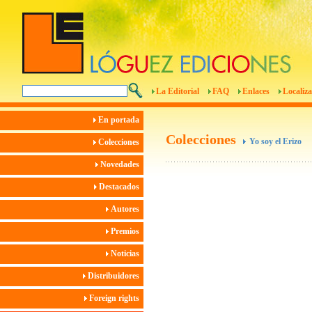
La Editorial
FAQ
Enlaces
Localiza
En portada
Colecciones
Yo soy el Erizo
Colecciones
Novedades
Destacados
Autores
Premios
Noticias
Distribuidores
Foreign rights