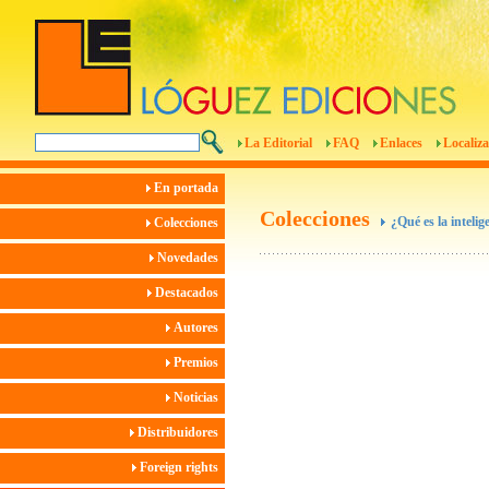
La Editorial
FAQ
Enlaces
Localiza
En portada
Colecciones
¿Qué es la intelige
Colecciones
Novedades
Destacados
Autores
Premios
Noticias
Distribuidores
Foreign rights