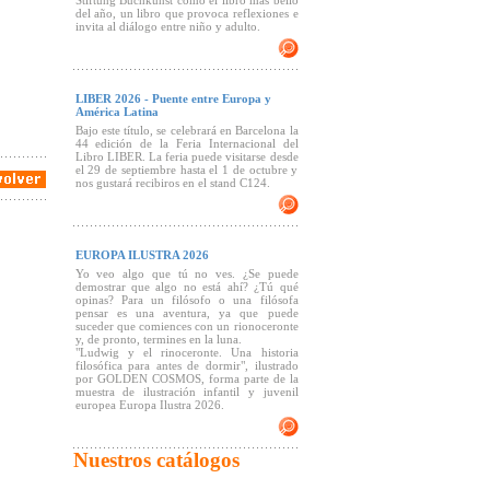
Stiftung Buchkunst como el libro más bello
del año, un libro que provoca reflexiones e
invita al diálogo entre niño y adulto.
LIBER 2026 - Puente entre Europa y
América Latina
Bajo este título, se celebrará en Barcelona la
44 edición de la Feria Internacional del
Libro LIBER. La feria puede visitarse desde
el 29 de septiembre hasta el 1 de octubre y
nos gustará recibiros en el stand C124.
EUROPA ILUSTRA 2026
Yo veo algo que tú no ves. ¿Se puede
demostrar que algo no está ahí? ¿Tú qué
opinas? Para un filósofo o una filósofa
pensar es una aventura, ya que puede
suceder que comiences con un rionoceronte
y, de pronto, termines en la luna.
"Ludwig y el rinoceronte. Una historia
filosófica para antes de dormir", ilustrado
por GOLDEN COSMOS, forma parte de la
muestra de ilustración infantil y juvenil
europea Europa Ilustra 2026.
Nuestros catálogos