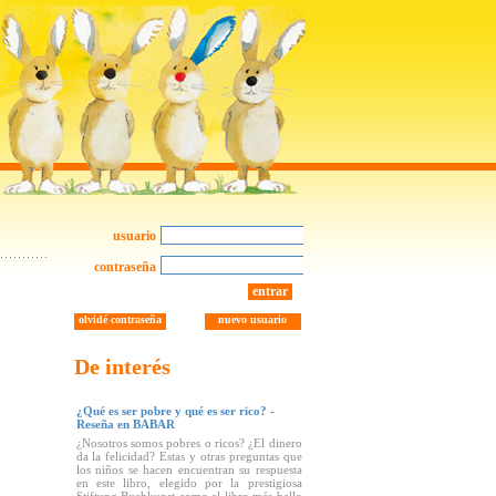
usuario
contraseña
entrar
olvidé contraseña
nuevo usuario
De interés
¿Qué es ser pobre y qué es ser rico? -
Reseña en BABAR
¿Nosotros somos pobres o ricos? ¿El dinero
da la felicidad? Estas y otras preguntas que
los niños se hacen encuentran su respuesta
en este libro, elegido por la prestigiosa