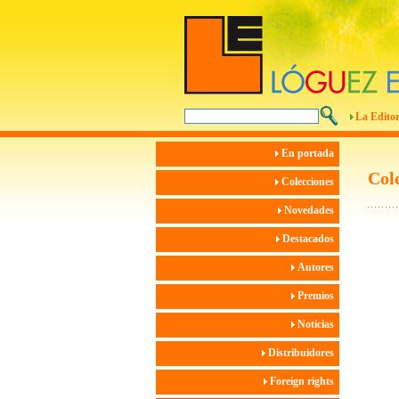
La Editor
En portada
Col
Colecciones
Novedades
Destacados
Autores
Premios
Noticias
Distribuidores
Foreign rights