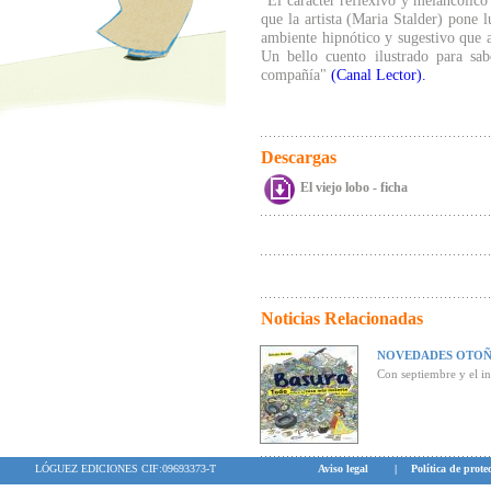
"El carácter reflexivo y melancólico
que la artista (Maria Stalder) pone 
ambiente hipnótico y sugestivo que a
Un bello cuento ilustrado para sab
compañía"
(Canal Lector).
Descargas
El viejo lobo - ficha
Noticias Relacionadas
NOVEDADES OTOÑ
Con septiembre y el in
LÓGUEZ EDICIONES CIF:09693373-T
Aviso legal
|
Política de prote