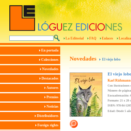
La Editorial
FAQ
Enlaces
Localiza
En portada
Novedades
El viejo lobo
Colecciones
Novedades
El viejo lob
Destacados
Karl Rühmann
Con ilustraciones
Autores
Número de página
Encuadernación: 
Premios
Formato: 21 x 28 
ISBN: 978-84-1205
Noticias
Edad: Desde 5 añ
Distribuidores
Foreign rights