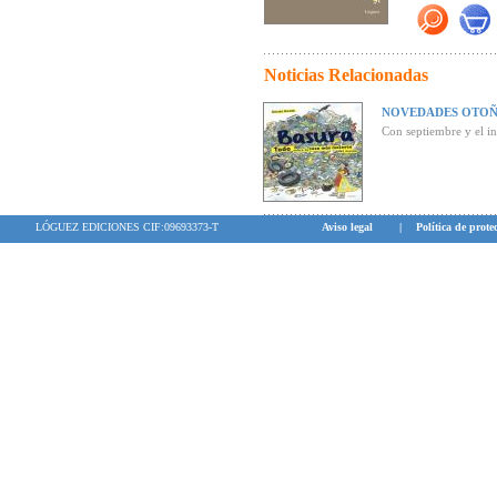
contra los tópi
comportamientos
"... Una novel
Noticias Relacionadas
madurativo de
enorme interés 
primeros lector
NOVEDADES OTOÑ
Con septiembre y el in
“Un divertido l
desconocido” (
Premio Los Mej
LÓGUEZ EDICIONES CIF:09693373-T
Aviso legal
|
Política de prote
Premio
Leipzig