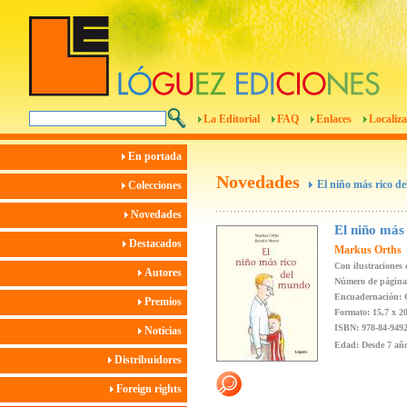
La Editorial
FAQ
Enlaces
Localiza
En portada
Novedades
El niño más rico d
Colecciones
Novedades
El niño más
Destacados
Markus Orths
Con ilustraciones
Autores
Número de página
Encuadernación: 
Premios
Formato: 15,7 x 2
ISBN: 978-84-9492
Noticias
Edad: Desde 7 añ
Distribuidores
Foreign rights