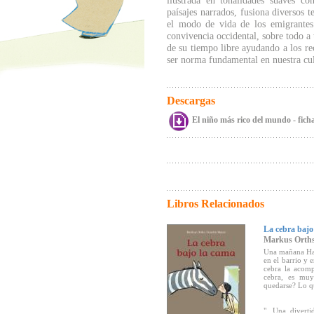
ilustrada en tonalidades suaves co
paísajes narrados, fusiona diversos t
el modo de vida de los emigrantes
convivencia occidental, sobre todo a 
de su tiempo libre ayudando a los re
ser norma fundamental en nuestra cu
Descargas
El niño más rico del mundo - fich
Libros Relacionados
La cebra bajo
Markus Orth
Una mañana Han
en el barrio y e
cebra la acompa
cebra, es muy 
quedarse? Lo qu
"...Una divert